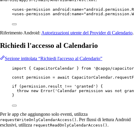
<
uses-permission
android:name
=
"android.permission.R
<
uses-permission
android:name
=
"android.permission.W
Riferimento Android:
Autorizzazioni utente del Provider di Calendario
.
Richiedi l'accesso al Calendario
Sezione intitolata “Richiedi l'accesso al Calendario”
import
 { CapacitorCalendar } 
from
'@capgo/capacitor
const
permission
=
await
 CapacitorCalendar.
requestF
if
 (permission.result 
!==
'granted'
) {
throw
new
Error
(
'Calendar permission was not gran
}
Per le app che aggiungono solo eventi, utilizza
. Per flussi di lettura Android
requestWriteOnlyCalendarAccess()
esclusivi, utilizza
.
requestReadOnlyCalendarAccess()