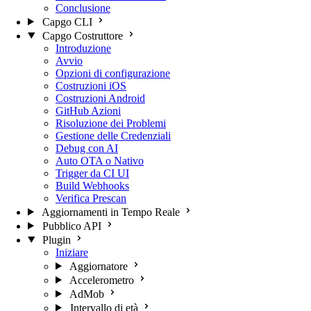
Conclusione
Capgo CLI
Capgo Costruttore
Introduzione
Avvio
Opzioni di configurazione
Costruzioni iOS
Costruzioni Android
GitHub Azioni
Risoluzione dei Problemi
Gestione delle Credenziali
Debug con AI
Auto OTA o Nativo
Trigger da CI UI
Build Webhooks
Verifica Prescan
Aggiornamenti in Tempo Reale
Pubblico API
Plugin
Iniziare
Aggiornatore
Accelerometro
AdMob
Intervallo di età