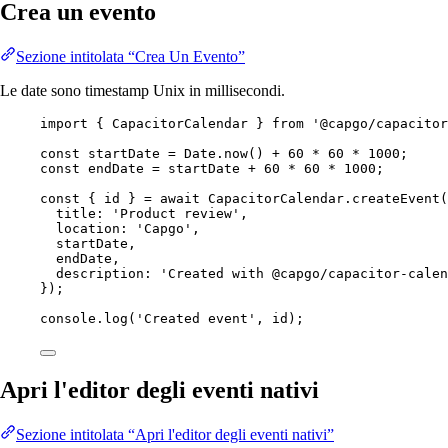
Crea un evento
Sezione intitolata “Crea Un Evento”
Le date sono timestamp Unix in millisecondi.
import
 { CapacitorCalendar } 
from
'@capgo/capacitor
const
startDate
=
 Date.
now
() 
+
60
*
60
*
1000
;
const
endDate
=
 startDate 
+
60
*
60
*
1000
;
const
 { 
id
 } 
=
await
 CapacitorCalendar.
createEvent
(
title: 
'Product review'
,
location: 
'Capgo'
,
startDate,
endDate,
description: 
'Created with @capgo/capacitor-calen
});
console.
log
(
'Created event'
, id);
Apri l'editor degli eventi nativi
Sezione intitolata “Apri l'editor degli eventi nativi”