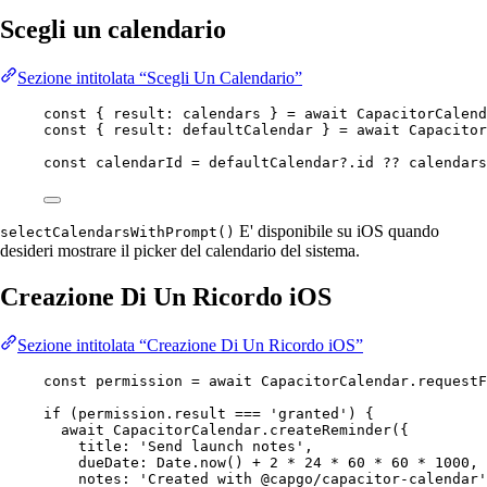
Scegli un calendario
Sezione intitolata “Scegli Un Calendario”
const
 { 
result
: 
calendars
 } 
=
await
 CapacitorCalend
const
 { 
result
: 
defaultCalendar
 } 
=
await
 Capacitor
const
calendarId
=
 defaultCalendar?.id 
??
 calendars
E' disponibile su iOS quando
selectCalendarsWithPrompt()
desideri mostrare il picker del calendario del sistema.
Creazione Di Un Ricordo iOS
Sezione intitolata “Creazione Di Un Ricordo iOS”
const
permission
=
await
 CapacitorCalendar.
requestF
if
 (permission.result 
===
'granted'
) {
await
 CapacitorCalendar.
createReminder
({
title: 
'Send launch notes'
,
dueDate: Date.
now
() 
+
2
*
24
*
60
*
60
*
1000
,
notes: 
'Created with @capgo/capacitor-calendar'