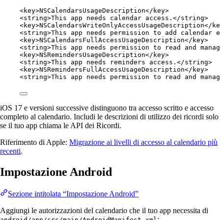
<
key
>NSCalendarsUsageDescription</
key
>
<
string
>This app needs calendar access.</
string
>
<
key
>NSCalendarsWriteOnlyAccessUsageDescription</
ke
<
string
>This app needs permission to add calendar e
<
key
>NSCalendarsFullAccessUsageDescription</
key
>
<
string
>This app needs permission to read and manag
<
key
>NSRemindersUsageDescription</
key
>
<
string
>This app needs reminders access.</
string
>
<
key
>NSRemindersFullAccessUsageDescription</
key
>
<
string
>This app needs permission to read and manag
iOS 17 e versioni successive distinguono tra accesso scritto e accesso
completo al calendario. Includi le descrizioni di utilizzo dei ricordi solo
se il tuo app chiama le API dei Ricordi.
Riferimento di Apple:
Migrazione ai livelli di accesso al calendario più
recenti
.
Impostazione Android
Sezione intitolata “Impostazione Android”
Aggiungi le autorizzazioni del calendario che il tuo app necessita di
:
android/app/src/main/AndroidManifest.xml