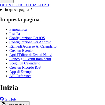
DE
EN
ES
FR
ID
IT
JA
KO
ZH
In questa pagina
In questa pagina
Panoramica
Installa
Configurazione Per iOS
Configurazione Per Android
Richiedi Accesso Al Calendario
Crea un Evento
Apri l'Editor di Eventi Nativi
Elenco gli Eventi Imminenti
Scegli un Calendario
Crea un Ricordo iOS
App di Esempio
API Reference
Inizia
GitHub
Copia pagina