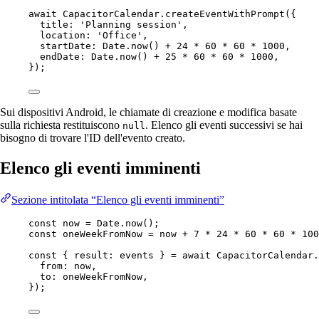
await
 CapacitorCalendar.
createEventWithPrompt
({
title: 
'Planning session'
,
location: 
'Office'
,
startDate: Date.
now
() 
+
24
*
60
*
60
*
1000
,
endDate: Date.
now
() 
+
25
*
60
*
60
*
1000
,
});
Sui dispositivi Android, le chiamate di creazione e modifica basate
sulla richiesta restituiscono
. Elenco gli eventi successivi se hai
null
bisogno di trovare l'ID dell'evento creato.
Elenco gli eventi imminenti
Sezione intitolata “Elenco gli eventi imminenti”
const
now
=
 Date.
now
();
const
oneWeekFromNow
=
 now 
+
7
*
24
*
60
*
60
*
100
const
 { 
result
: 
events
 } 
=
await
 CapacitorCalendar.
from: now,
to: oneWeekFromNow,
});