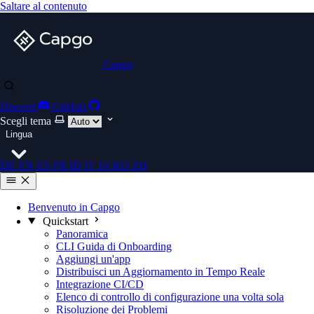
Saltare al contenuto
Capgo
Discord
GitHub
Scegli tema
Lingua
DE
EN
ES
FR
ID
IT
JA
KO
ZH
Benvenuto in Capgo
Quickstart
Panoramica
CLI Guida di Onboarding
Aggiungi un'app
Distribuisci un Aggiornamento in Tempo Reale
Integrazione CI/CD
Elenco di controllo di configurazione una volta sola
Risoluzione dei Problemi