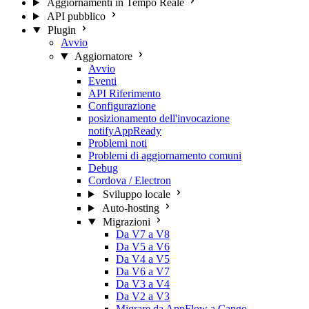
Aggiornamenti in Tempo Reale
API pubblico
Plugin
Avvio
Aggiornatore
Avvio
Eventi
API Riferimento
Configurazione
posizionamento dell'invocazione
notifyAppReady
Problemi noti
Problemi di aggiornamento comuni
Debug
Cordova / Electron
Sviluppo locale
Auto-hosting
Migrazioni
Da V7 a V8
Da V5 a V6
Da V4 a V5
Da V6 a V7
Da V3 a V4
Da V2 a V3
Migrare da AppFlow a Capgo