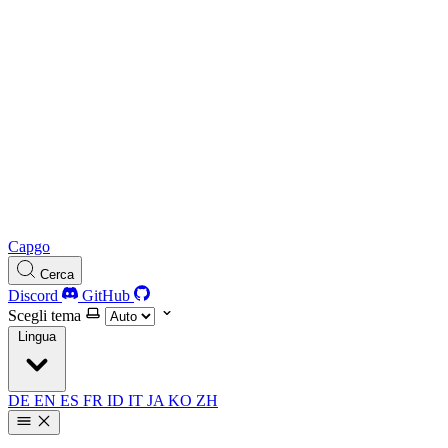
Capgo
Cerca
Discord
GitHub
Scegli tema
Lingua
DE
EN
ES
FR
ID
IT
JA
KO
ZH