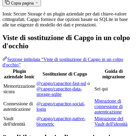
Copia pagina
Ionic Secure Storage è un plugin aziendale per dati chiave-valore
crittografati. Capgo fornisce due opzioni basate su SQLite in base
alle tue esigenze di modello dei dati e prestazioni.
Viste di sostituzione di Capgo in un colpo
d'occhio
Sezione intitolata “Viste di sostituzione di Capgo in un colpo
d'occhio”
Plugin
Guida di
Sostituzione di Capgo
aziendale Ionic
migrazione
@capgo/capacitor-fast-sql
o
Memorizzazione
@capgo/capacitor-data-
Sei qui
sicura
storage-sqlite
Migrazione di
Connessione di
@capgo/capacitor-social-
connessione di
autenticazione
login
autenticazione
Vault
@capgo/capacitor-native-
Migrazione del
dell'identità
biometric
Vault dell'identità