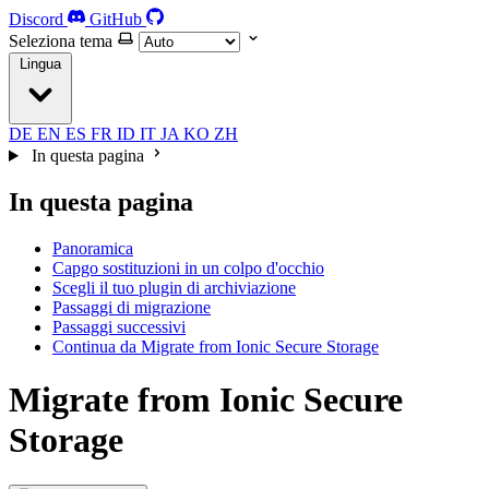
Discord
GitHub
Seleziona tema
Lingua
DE
EN
ES
FR
ID
IT
JA
KO
ZH
In questa pagina
In questa pagina
Panoramica
Capgo sostituzioni in un colpo d'occhio
Scegli il tuo plugin di archiviazione
Passaggi di migrazione
Passaggi successivi
Continua da Migrate from Ionic Secure Storage
Migrate from Ionic Secure
Storage