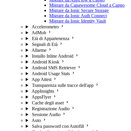
Migrare da Capawesome Cloud a Capgo
Migrare da Ionic Secure Storage
Migrare da Ionic Auth Connect
Migrare da Ionic Identity Vault
Accelerometro
AdMob
Età di Appartenenza
Segnali di Età
Allarme
Installo Inline Android
Android Kiosk
Android SMS Retriever
Android Usage Stats
App Attest
Transparenza sulle tracce dell'app
AppInsights
AppsFlyer
Cache degli asset
Registrazione Audio
Sessione Audio
Auto
Salva password con Autofill