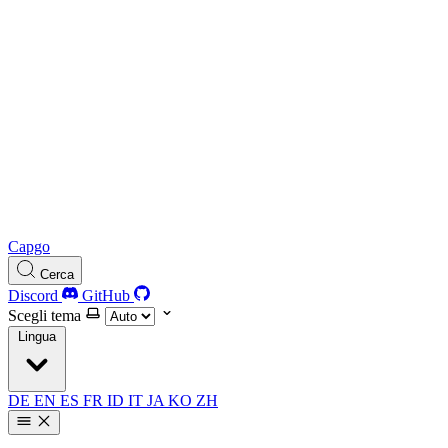
Capgo
Cerca
Discord
GitHub
Scegli tema
Lingua
DE
EN
ES
FR
ID
IT
JA
KO
ZH