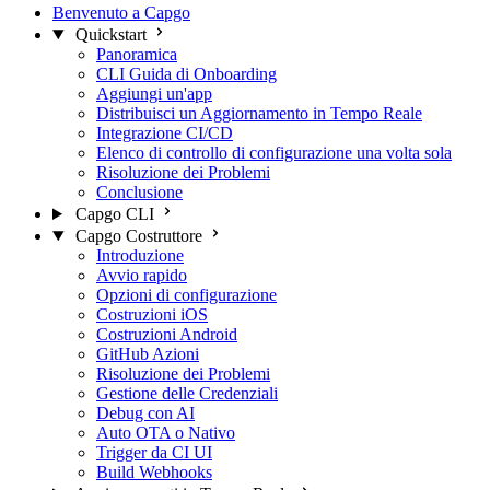
Benvenuto a Capgo
Quickstart
Panoramica
CLI Guida di Onboarding
Aggiungi un'app
Distribuisci un Aggiornamento in Tempo Reale
Integrazione CI/CD
Elenco di controllo di configurazione una volta sola
Risoluzione dei Problemi
Conclusione
Capgo CLI
Capgo Costruttore
Introduzione
Avvio rapido
Opzioni di configurazione
Costruzioni iOS
Costruzioni Android
GitHub Azioni
Risoluzione dei Problemi
Gestione delle Credenziali
Debug con AI
Auto OTA o Nativo
Trigger da CI UI
Build Webhooks