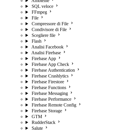
Ambiente
SQL veloce
FFmpeg
File
Compressore di File
Condivisore di File
Scegliere file
Flash
Analisi Facebook
Analisi Firebase
Firebase App
Firebase App Check
Firebase Authentication
Firebase Crashlytics
Firebase Firestore
Firebase Functions
Firebase Messaging
Firebase Performance
Firebase Remote Config
Firebase Storage
GTM
RudderStack
Salute