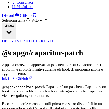
💬 Consultaci
LLMs-full.txt
Discord
GitHub
Seleziona tema
Lingua
DE
EN
ES
FR
ID
IT
JA
KO
ZH
@capgo/capacitor-patch
Applica correzioni approvate ai pacchetti core di Capacitor, ai CLI,
ai plugin e ai progetti nativi durante gli hook di sincronizzazione e
aggiornamento.
Inizia
GitHub
Capacitor è un pacchetto Capacitor con
@capgo/capacitor-patch
hook che applica file di patch selezionati ogni volta che Capacitor
viene eseguito
o
.
sync
update
È costruito per le correzioni utili prima che siano disponibili in una
versione ufficiale di Capacitor. Il catalogo integrato traccia PR