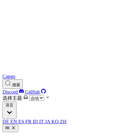
Capgo
搜索
Discord
GitHub
选择主题
语言
DE
EN
ES
FR
ID
IT
JA
KO
ZH