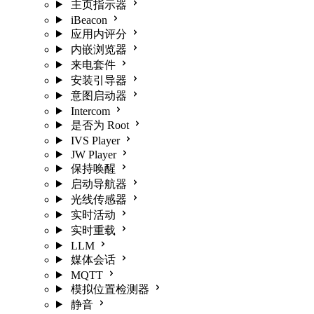
主页指示器
iBeacon
应用内评分
内嵌浏览器
来电套件
安装引导器
意图启动器
Intercom
是否为 Root
IVS Player
JW Player
保持唤醒
启动导航器
光线传感器
实时活动
实时重载
LLM
媒体会话
MQTT
模拟位置检测器
静音