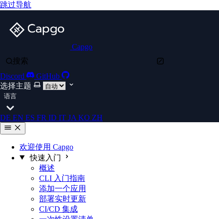
跳过导航
Capgo
搜索
Discord
GitHub
选择主题
语言
DE
EN
ES
FR
ID
IT
JA
KO
ZH
欢迎使用 Capgo
快速入门
概述
CLI 入门指南
添加一个应用
部署实时更新
CI/CD 集成