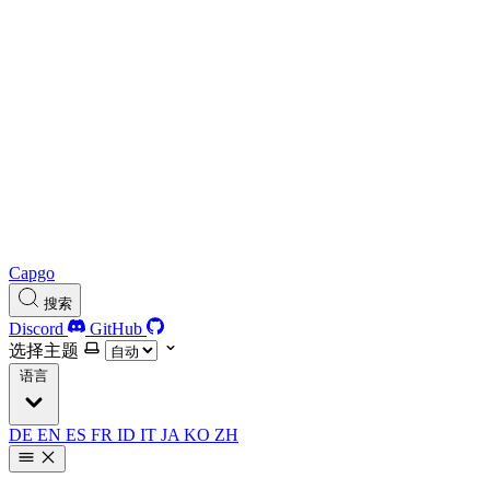
Capgo
搜索
Discord
GitHub
选择主题
语言
DE
EN
ES
FR
ID
IT
JA
KO
ZH