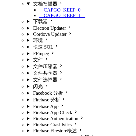
文档扫描器
__CAPGO_KEEP_0__
__CAPGO_KEEP_1__
下载器
Electron Updater
Cordova Updater
环境
快速 SQL
FFmpeg
文件
文件压缩器
文件共享器
文件选择器
闪光
Facebook 分析
Firebase 分析
Firebase App
Firebase App Check
Firebase Authentication
Firebase Crashlytics
Firebase Firestore概述