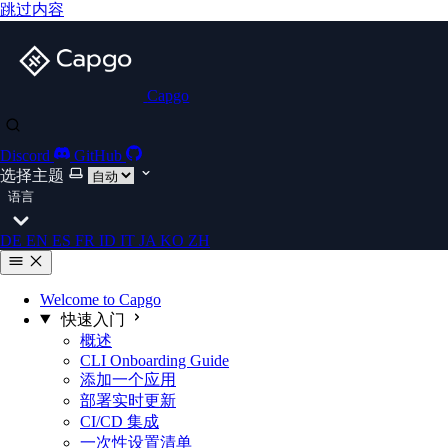
跳过内容
Capgo
Discord
GitHub
选择主题
语言
DE
EN
ES
FR
ID
IT
JA
KO
ZH
Welcome to Capgo
快速入门
概述
CLI Onboarding Guide
添加一个应用
部署实时更新
CI/CD 集成
一次性设置清单