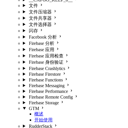
文件
文件压缩器
文件共享器
文件选择器
闪存
Facebook 分析
Firebase 分析
Firebase 应用
Firebase 应用检查
Firebase 身份验证
Firebase Crashlytics
Firebase Firestore
Firebase Functions
Firebase Messaging
Firebase Performance
Firebase Remote Config
Firebase Storage
GTM
概述
开始使用
RudderStack