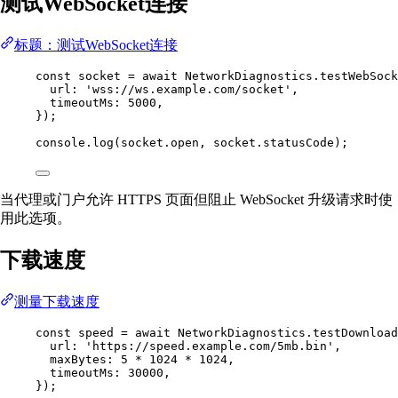
测试WebSocket连接
标题：测试WebSocket连接
const
socket
=
await
 NetworkDiagnostics.
testWebSock
url: 
'wss://ws.example.com/socket'
,
timeoutMs: 
5000
,
});
console.
log
(socket.open, socket.statusCode);
当代理或门户允许 HTTPS 页面但阻止 WebSocket 升级请求时使
用此选项。
下载速度
测量下载速度
const
speed
=
await
 NetworkDiagnostics.
testDownload
url: 
'https://speed.example.com/5mb.bin'
,
maxBytes: 
5
*
1024
*
1024
,
timeoutMs: 
30000
,
});