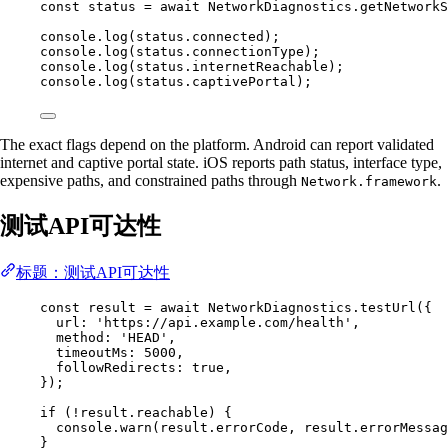
const
status
=
await
 NetworkDiagnostics.
getNetworkS
console.
log
(status.connected);
console.
log
(status.connectionType);
console.
log
(status.internetReachable);
console.
log
(status.captivePortal);
The exact flags depend on the platform. Android can report validated
internet and captive portal state. iOS reports path status, interface type,
expensive paths, and constrained paths through
.
Network.framework
测试API可达性
标题：测试API可达性
const
result
=
await
 NetworkDiagnostics.
testUrl
({
url: 
'https://api.example.com/health'
,
method: 
'HEAD'
,
timeoutMs: 
5000
,
followRedirects: 
true
,
});
if
 (
!
result.reachable) {
console.
warn
(result.errorCode, result.errorMessag
}