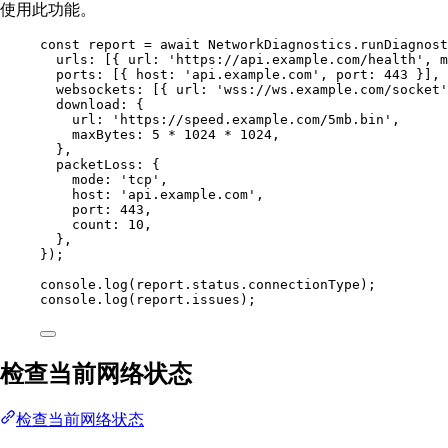
使用此功能。
const
report
=
await
 NetworkDiagnostics.
runDiagnost
urls: [{ url: 
'https://api.example.com/health'
, m
ports: [{ host: 
'api.example.com'
, port: 
443
 }],
websockets: [{ url: 
'wss://ws.example.com/socket'
download: {
url: 
'https://speed.example.com/5mb.bin'
,
maxBytes: 
5
*
1024
*
1024
,
},
packetLoss: {
mode: 
'tcp'
,
host: 
'api.example.com'
,
port: 
443
,
count: 
10
,
},
});
console.
log
(report.status.connectionType);
console.
log
(report.issues);
检查当前网络状态
检查当前网络状态