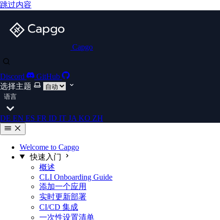
跳过内容
Capgo
Discord
GitHub
选择主题
语言
DE
EN
ES
FR
ID
IT
JA
KO
ZH
Welcome to Capgo
快速入门
概述
CLI Onboarding Guide
添加一个应用
实时更新部署
CI/CD 集成
一次性设置清单