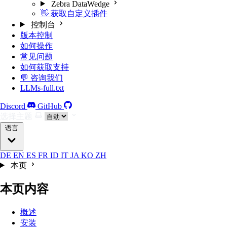
Zebra DataWedge
👋 获取自定义插件
控制台
版本控制
如何操作
常见问题
如何获取支持
💬 咨询我们
LLMs-full.txt
Discord
GitHub
选择主题
语言
DE
EN
ES
FR
ID
IT
JA
KO
ZH
本页
本页内容
概述
安装