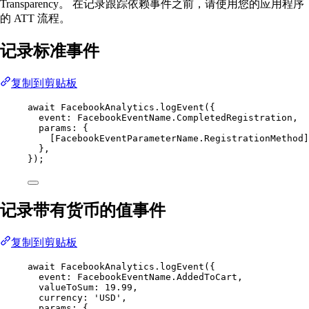
Transparency。 在记录跟踪依赖事件之前，请使用您的应用程序
的 ATT 流程。
记录标准事件
复制到剪贴板
await
 FacebookAnalytics.
logEvent
({
event: FacebookEventName.CompletedRegistration,
params: {
[FacebookEventParameterName.RegistrationMethod]
},
});
记录带有货币的值事件
复制到剪贴板
await
 FacebookAnalytics.
logEvent
({
event: FacebookEventName.AddedToCart,
valueToSum: 
19.99
,
currency: 
'USD'
,
params: {