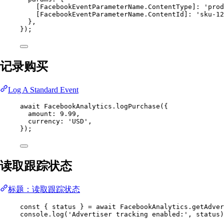
[FacebookEventParameterName.ContentType]: 
'prod
[FacebookEventParameterName.ContentId]: 
'sku-12
},
});
记录购买
Log A Standard Event
await
 FacebookAnalytics.
logPurchase
({
amount: 
9.99
,
currency: 
'USD'
,
});
读取跟踪状态
标题：读取跟踪状态
const
 { 
status
 } 
=
await
 FacebookAnalytics.
getAdver
console.
log
(
'Advertiser tracking enabled:'
, status)