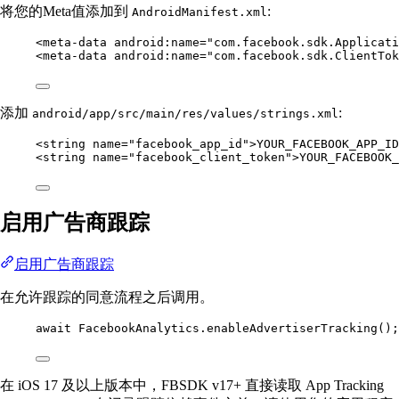
将您的Meta值添加到
:
AndroidManifest.xml
<
meta-data
android:name
=
"com.facebook.sdk.Applicati
<
meta-data
android:name
=
"com.facebook.sdk.ClientTok
添加
:
android/app/src/main/res/values/strings.xml
<
string
name
=
"facebook_app_id"
>YOUR_FACEBOOK_APP_ID
<
string
name
=
"facebook_client_token"
>YOUR_FACEBOOK_
启用广告商跟踪
启用广告商跟踪
在允许跟踪的同意流程之后调用。
await
 FacebookAnalytics.
enableAdvertiserTracking
();
在 iOS 17 及以上版本中，FBSDK v17+ 直接读取 App Tracking