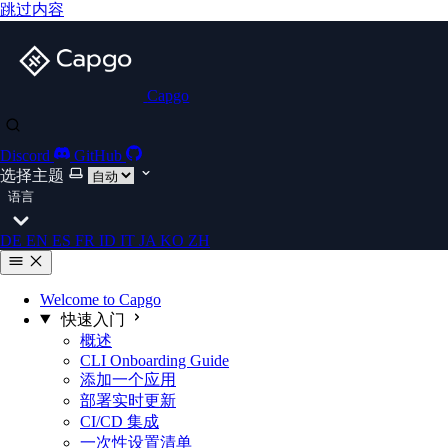
跳过内容
Capgo
Discord
GitHub
选择主题
语言
DE
EN
ES
FR
ID
IT
JA
KO
ZH
Welcome to Capgo
快速入门
概述
CLI Onboarding Guide
添加一个应用
部署实时更新
CI/CD 集成
一次性设置清单