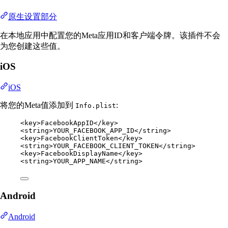
原生设置部分
在本地应用中配置您的Meta应用ID和客户端令牌。该插件不会
为您创建这些值。
iOS
iOS
将您的Meta值添加到
:
Info.plist
<
key
>FacebookAppID</
key
>
<
string
>YOUR_FACEBOOK_APP_ID</
string
>
<
key
>FacebookClientToken</
key
>
<
string
>YOUR_FACEBOOK_CLIENT_TOKEN</
string
>
<
key
>FacebookDisplayName</
key
>
<
string
>YOUR_APP_NAME</
string
>
Android
Android