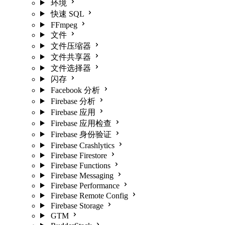
环境
快速 SQL
FFmpeg
文件
文件压缩器
文件共享器
文件选择器
闪存
Facebook 分析
Firebase 分析
Firebase 应用
Firebase 应用检查
Firebase 身份验证
Firebase Crashlytics
Firebase Firestore
Firebase Functions
Firebase Messaging
Firebase Performance
Firebase Remote Config
Firebase Storage
GTM