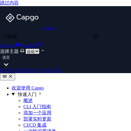
跳过内容
Capgo
搜索
Discord
GitHub
选择主题
语言
DE
EN
ES
FR
ID
IT
JA
KO
ZH
欢迎使用 Capgo
快速入门
概述
CLI 入门指南
添加一个应用
部署实时更新
CI/CD 集成