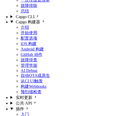
一次性设置清单
故障排除
总结
Capgo CLI
Capgo 构建器
介绍
开始使用
配置选项
iOS 构建
Android 构建
GitHub 动作
故障排查
管理凭据
AI Debug
自动OTA或原生
从CI UI触发
构建Webhooks
预扫描检查
实时更新
公共 API
插件
入门