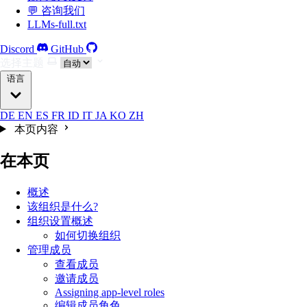
💬 咨询我们
LLMs-full.txt
Discord
GitHub
选择主题
语言
DE
EN
ES
FR
ID
IT
JA
KO
ZH
本页内容
在本页
概述
该组织是什么?
组织设置概述
如何切换组织
管理成员
查看成员
邀请成员
Assigning app-level roles
编辑成员角色