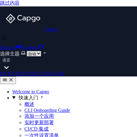
跳过内容
Capgo
Discord
GitHub
选择主题
语言
DE
EN
ES
FR
ID
IT
JA
KO
ZH
Welcome to Capgo
快速入门
概述
CLI Onboarding Guide
添加一个应用
实时更新部署
CI/CD 集成
一次性设置清单