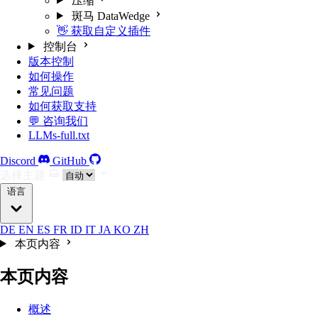
压缩
斑马 DataWedge
👋 获取自定义插件
控制台
版本控制
如何操作
常见问题
如何获取支持
💬 咨询我们
LLMs-full.txt
Discord
GitHub
选择主题
语言
DE
EN
ES
FR
ID
IT
JA
KO
ZH
本页内容
本页内容
概述