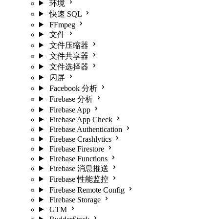
环境
快速 SQL
FFmpeg
文件
文件压缩器
文件共享器
文件选择器
闪屏
Facebook 分析
Firebase 分析
Firebase App
Firebase App Check
Firebase Authentication
Firebase Crashlytics
Firebase Firestore
Firebase Functions
Firebase 消息推送
Firebase 性能监控
Firebase Remote Config
Firebase Storage
GTM