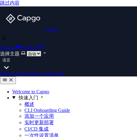
跳过内容
Capgo
Discord
GitHub
选择主题
语言
DE
EN
ES
FR
ID
IT
JA
KO
ZH
Welcome to Capgo
快速入门
概述
CLI Onboarding Guide
添加一个应用
实时更新部署
CI/CD 集成
一次性设置清单