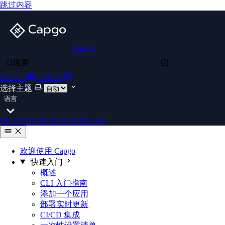
跳过内容
Capgo
搜索
Discord
GitHub
选择主题
语言
DE
EN
ES
FR
ID
IT
JA
KO
ZH
欢迎使用 Capgo
快速入门
概述
CLI 入门指南
添加一个应用
部署实时更新
CI/CD 集成