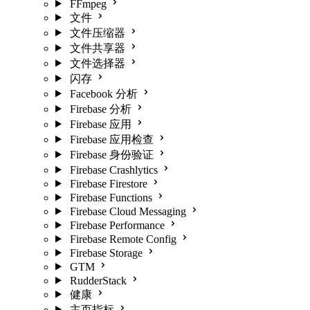
FFmpeg
文件
文件压缩器
文件共享器
文件选择器
闪存
Facebook 分析
Firebase 分析
Firebase 应用
Firebase 应用检查
Firebase 身份验证
Firebase Crashlytics
Firebase Firestore
Firebase Functions
Firebase Cloud Messaging
Firebase Performance
Firebase Remote Config
Firebase Storage
GTM
RudderStack
健康
主页指标