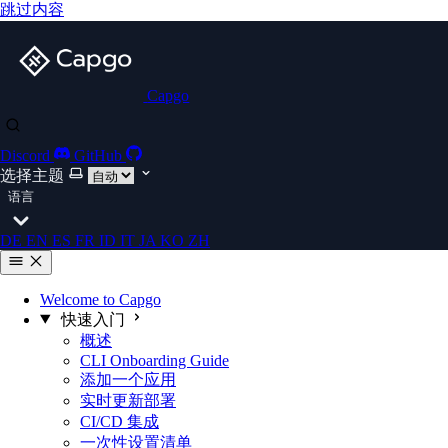
跳过内容
Capgo
Discord
GitHub
选择主题
语言
DE
EN
ES
FR
ID
IT
JA
KO
ZH
Welcome to Capgo
快速入门
概述
CLI Onboarding Guide
添加一个应用
实时更新部署
CI/CD 集成
一次性设置清单