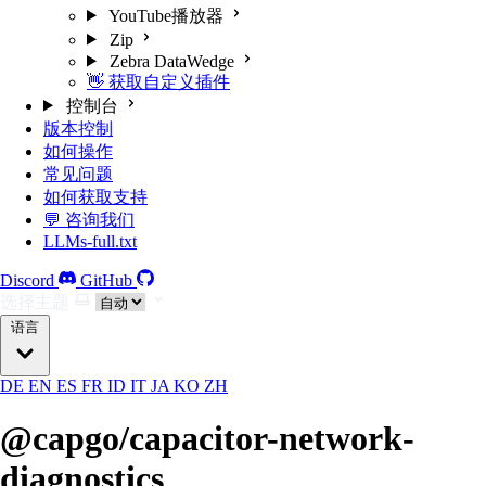
YouTube播放器
Zip
Zebra DataWedge
👋 获取自定义插件
控制台
版本控制
如何操作
常见问题
如何获取支持
💬 咨询我们
LLMs-full.txt
Discord
GitHub
选择主题
语言
DE
EN
ES
FR
ID
IT
JA
KO
ZH
@capgo/capacitor-network-
diagnostics