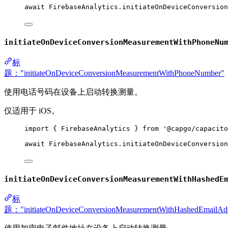
await
 FirebaseAnalytics.
initiateOnDeviceConversion
initiateOnDeviceConversionMeasurementWithPhoneNu
标
题："initiateOnDeviceConversionMeasurementWithPhoneNumber"
使用电话号码在设备上启动转换测量。
仅适用于 iOS。
import
 { FirebaseAnalytics } 
from
'@capgo/capacito
await
 FirebaseAnalytics.
initiateOnDeviceConversion
initiateOnDeviceConversionMeasurementWithHashedE
标
题："initiateOnDeviceConversionMeasurementWithHashedEmailAd