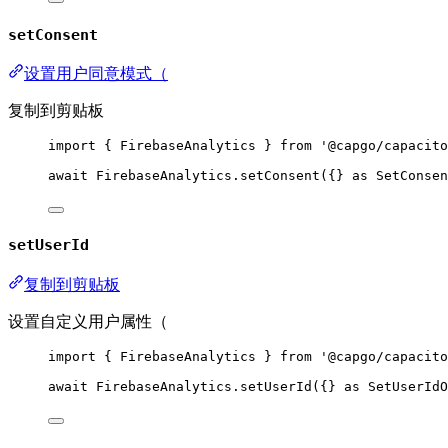
setConsent
设置用户同意模式（
复制到剪贴板
import
 { FirebaseAnalytics } 
from
'@capgo/capacito
await
 FirebaseAnalytics.
setConsent
({} 
as
SetConsen
setUserId
复制到剪贴板
设置自定义用户属性（
import
 { FirebaseAnalytics } 
from
'@capgo/capacito
await
 FirebaseAnalytics.
setUserId
({} 
as
SetUserIdO