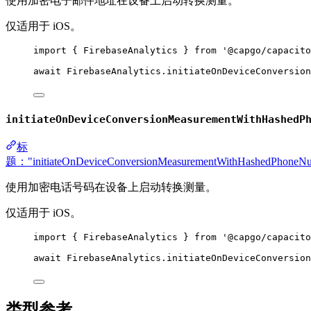
使用加密电子邮件地址在设备上启动转换测量。
仅适用于 iOS。
import
 { FirebaseAnalytics } 
from
'@capgo/capacito
await
 FirebaseAnalytics.
initiateOnDeviceConversion
initiateOnDeviceConversionMeasurementWithHashedP
标
题："initiateOnDeviceConversionMeasurementWithHashedPhoneN
使用加密电话号码在设备上启动转换测量。
仅适用于 iOS。
import
 { FirebaseAnalytics } 
from
'@capgo/capacito
await
 FirebaseAnalytics.
initiateOnDeviceConversion
类型参考