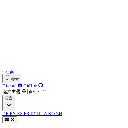
Capgo
搜索
Discord
GitHub
选择主题
语言
DE
EN
ES
FR
ID
IT
JA
KO
ZH