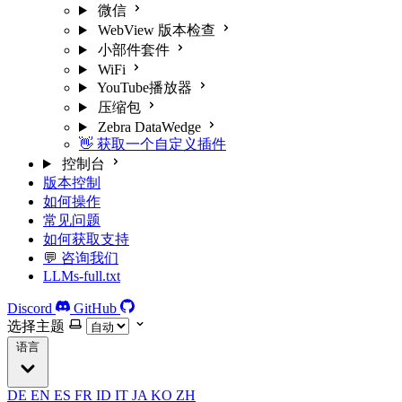
微信
WebView 版本检查
小部件套件
WiFi
YouTube播放器
压缩包
Zebra DataWedge
👋 获取一个自定义插件
控制台
版本控制
如何操作
常见问题
如何获取支持
💬 咨询我们
LLMs-full.txt
Discord
GitHub
选择主题
语言
DE
EN
ES
FR
ID
IT
JA
KO
ZH