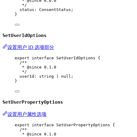
* 
@since
 6.0.0
*/
status
:
ConsentStatus
;
}
SetUserIdOptions
设置用户 ID 选项部分
export
interface
SetUserIdOptions
 {
/**
* 
@since
 0.1.0
*/
userId
:
string
|
null
;
}
SetUserPropertyOptions
设置用户属性选项
export
interface
SetUserPropertyOptions
 {
/**
* 
@since
 0.1.0