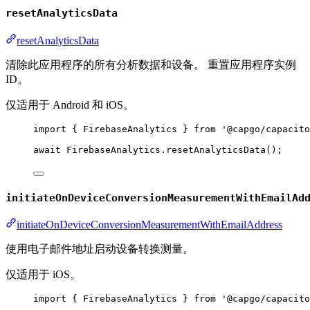
resetAnalyticsData
resetAnalyticsData
清除此应用程序的所有分析数据和设备。 重置应用程序实例
ID。
仅适用于 Android 和 iOS。
import
 { FirebaseAnalytics } 
from
'@capgo/capacito
await
 FirebaseAnalytics.
resetAnalyticsData
();
initiateOnDeviceConversionMeasurementWithEmailAd
initiateOnDeviceConversionMeasurementWithEmailAddress
使用电子邮件地址启动设备转换测量。
仅适用于 iOS。
import
 { FirebaseAnalytics } 
from
'@capgo/capacito