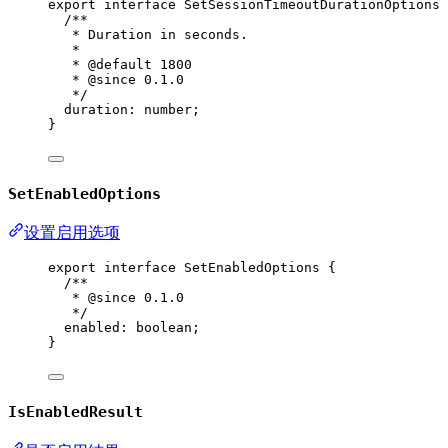
export
interface
SetSessionTimeoutDurationOptions
 
/**
* Duration in seconds.
*
* 
@default
1800
* 
@since
 0.1.0
*/
duration
:
number
;
}
SetEnabledOptions
设置启用选项
export
interface
SetEnabledOptions
 {
/**
* 
@since
 0.1.0
*/
enabled
:
boolean
;
}
IsEnabledResult