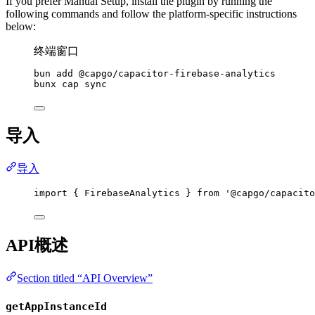
If you prefer Manual Setup, install the plugin by running the
following commands and follow the platform-specific instructions
below:
终端窗口
bun
add
@capgo/capacitor-firebase-analytics
bunx
cap
sync
导入
导入
import
 { FirebaseAnalytics } 
from
'@capgo/capacito
API概述
Section titled “API Overview”
getAppInstanceId