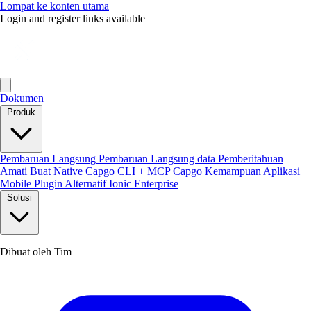
Lompat ke konten utama
Login and register links available
Dokumen
Produk
Pembaruan Langsung
Pembaruan Langsung data
Pemberitahuan
Amati
Buat Native
Capgo CLI + MCP
Capgo Kemampuan
Aplikasi
Mobile
Plugin
Alternatif Ionic Enterprise
Solusi
Dibuat oleh Tim