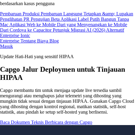
berdasarkan kasus pengguna
Pembaruan Produksi
Pembaruan Langsung
Tetapkan &amp; Lupakan
Penglihatan PR
Pengujian Beta
Aplikasi Label Putih
Bangun Tanpa
Mac
Aplikasi Web ke Mobile
Dari yang Menyenangkan ke Mobile
Dari Cordova ke Capacitor
Petunjuk Migrasi AI (2026)
Alternatif
Enterprise Ionic
Enterprise
Tentang Biaya
Blog
Masuk
Update Hati-Hati yang sensitif HIPAA
Capgo Jalur Deploymen untuk Tinjauan
HIPAA
Capgo membantu tim untuk menjaga update live tersedia sambil
mengurangi atau menghapus jalur telemetri yang dihosting yang
mungkin tidak sesuai dengan tinjauan HIPAA. Gunakan Capgo Cloud
yang dihosting dengan kontrol regional, matikan statistik, self-host
statistik, atau pindah ke setup self-hosted yang berlisensi.
Baca Dokumen Teknis
Berbicara dengan Capgo