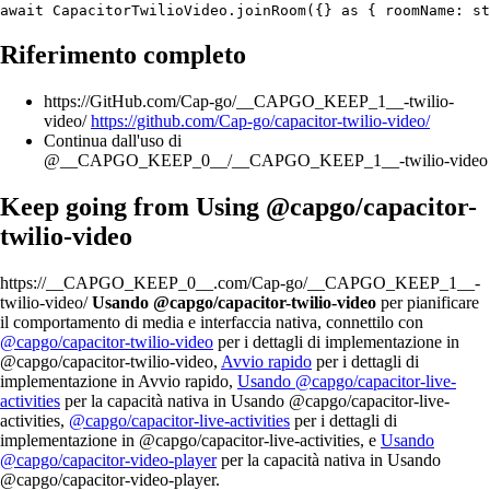
Riferimento completo
https://GitHub.com/Cap-go/__CAPGO_KEEP_1__-twilio-
video/
https://github.com/Cap-go/capacitor-twilio-video/
Continua dall'uso di
@__CAPGO_KEEP_0__/__CAPGO_KEEP_1__-twilio-video
Keep going from Using @capgo/capacitor-
twilio-video
https://__CAPGO_KEEP_0__.com/Cap-go/__CAPGO_KEEP_1__-
twilio-video/
Usando @capgo/capacitor-twilio-video
per pianificare
il comportamento di media e interfaccia nativa, connettilo con
@capgo/capacitor-twilio-video
per i dettagli di implementazione in
@capgo/capacitor-twilio-video,
Avvio rapido
per i dettagli di
implementazione in Avvio rapido,
Usando @capgo/capacitor-live-
activities
per la capacità nativa in Usando @capgo/capacitor-live-
activities,
@capgo/capacitor-live-activities
per i dettagli di
implementazione in @capgo/capacitor-live-activities, e
Usando
@capgo/capacitor-video-player
per la capacità nativa in Usando
@capgo/capacitor-video-player.