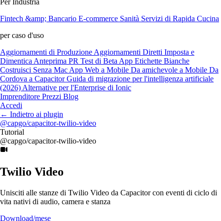
Per Industria
Fintech &amp; Bancario
E-commerce
Sanità
Servizi di Rapida Cucina
per caso d'uso
Aggiornamenti di Produzione
Aggiornamenti Diretti
Imposta e
Dimentica
Anteprima PR
Test di Beta
App Etichette Bianche
Costruisci Senza Mac
App Web a Mobile
Da amichevole a Mobile
Da
Cordova a Capacitor
Guida di migrazione per l'intelligenza artificiale
(2026)
Alternative per l'Enterprise di Ionic
Imprenditore
Prezzi
Blog
Accedi
←
Indietro ai plugin
@capgo/capacitor-twilio-video
Tutorial
@capgo/capacitor-twilio-video
Twilio Video
Unisciti alle stanze di Twilio Video da Capacitor con eventi di ciclo di
vita nativi di audio, camera e stanza
Download/mese