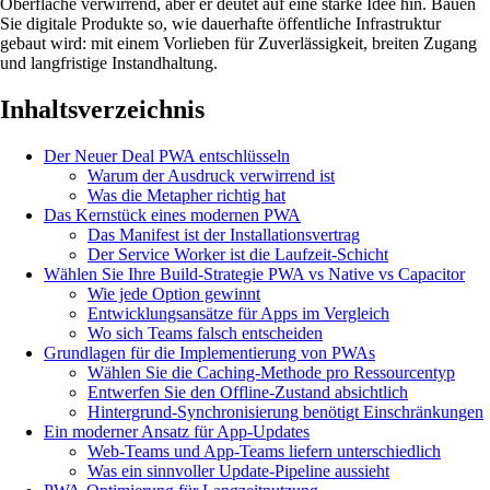
Oberfläche verwirrend, aber er deutet auf eine starke Idee hin. Bauen
Sie digitale Produkte so, wie dauerhafte öffentliche Infrastruktur
gebaut wird: mit einem Vorlieben für Zuverlässigkeit, breiten Zugang
und langfristige Instandhaltung.
Inhaltsverzeichnis
Der Neuer Deal PWA entschlüsseln
Warum der Ausdruck verwirrend ist
Was die Metapher richtig hat
Das Kernstück eines modernen PWA
Das Manifest ist der Installationsvertrag
Der Service Worker ist die Laufzeit-Schicht
Wählen Sie Ihre Build-Strategie PWA vs Native vs Capacitor
Wie jede Option gewinnt
Entwicklungsansätze für Apps im Vergleich
Wo sich Teams falsch entscheiden
Grundlagen für die Implementierung von PWAs
Wählen Sie die Caching-Methode pro Ressourcentyp
Entwerfen Sie den Offline-Zustand absichtlich
Hintergrund-Synchronisierung benötigt Einschränkungen
Ein moderner Ansatz für App-Updates
Web-Teams und App-Teams liefern unterschiedlich
Was ein sinnvoller Update-Pipeline aussieht