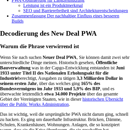
PWA-Optimierung für Langzeitnutzung
Leistung ist ein Produktmerkmal
SEO und Barrierefreiheit sind Architekturentscheidungen
Zusammenfassung Der nachhaltige Einfluss eines besseren
Builds
Decodierung des New Deal PWA
Warum die Phrase verwirrend ist
Wenn Sie nach suchen
Neuer Deal PWA
, Sie können damit zwei sehr
unterschiedliche Dinge meinen. Historisch gesehen,
Öffentliche
Bauverwaltung
was in der Capgo-Entwicklung entstanden ist
Juni
1933 unter Titel II des Nationalen Erholungsakt für die
Industrie
berechtigt, Ausgaben zu tätigen
3,3 Milliarden Dollar in
seinem ersten Jahr
, über das welches ging
165% des
Bundesvermögens im Jahr 1933 und 5,9% des BIP
, und es
überwachte letztendlich
etwa 34.000 Projekte
über das gesamte
Gebiet der Vereinigten Staaten, wie in dieser
historischen Übersicht
über die Public Works Administration
.
Das ist wichtig, weil die ursprüngliche PWA nicht darum ging, schnell
zu hacken. Es ging um dauerhafte Infrastruktur. Brücken, Dämme,
Schulen, Krankenhäuser, Wohnungen. Anlagen, die so konzipiert
waren, dass sie die Krise überdauern, die sie geschaffen hat.