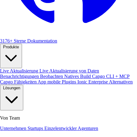
3176+ Sterne
Dokumentation
Produkte
Live Aktualisierung
Live Aktualisierung von Daten
Benachrichtigungen
Beobachten
Natives Build
Capgo CLI + MCP
Capgo Fähigkeiten
App mobile
Plugins
Ionic Enterprise Alternativen
Lösungen
Von Team
Unternehmen
Startups
Einzelentwickler
Agenturen