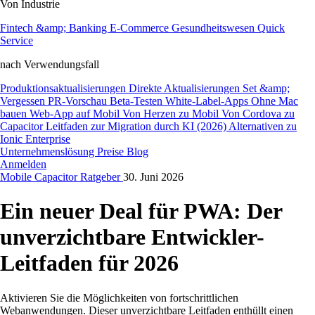
Von Industrie
Fintech &amp; Banking
E-Commerce
Gesundheitswesen
Quick
Service
nach Verwendungsfall
Produktionsaktualisierungen
Direkte Aktualisierungen
Set &amp;
Vergessen
PR-Vorschau
Beta-Testen
White-Label-Apps
Ohne Mac
bauen
Web-App auf Mobil
Von Herzen zu Mobil
Von Cordova zu
Capacitor
Leitfaden zur Migration durch KI (2026)
Alternativen zu
Ionic Enterprise
Unternehmenslösung
Preise
Blog
Anmelden
Mobile
Capacitor
Ratgeber
30. Juni 2026
Ein neuer Deal für PWA: Der
unverzichtbare Entwickler-
Leitfaden für 2026
Aktivieren Sie die Möglichkeiten von fortschrittlichen
Webanwendungen. Dieser unverzichtbare Leitfaden enthüllt einen