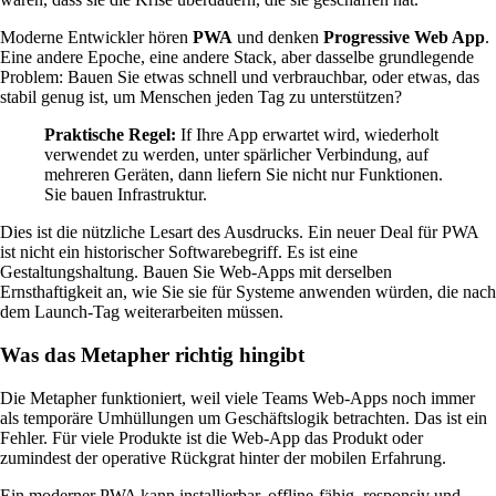
Moderne Entwickler hören
PWA
und denken
Progressive Web App
.
Eine andere Epoche, eine andere Stack, aber dasselbe grundlegende
Problem: Bauen Sie etwas schnell und verbrauchbar, oder etwas, das
stabil genug ist, um Menschen jeden Tag zu unterstützen?
Praktische Regel:
If Ihre App erwartet wird, wiederholt
verwendet zu werden, unter spärlicher Verbindung, auf
mehreren Geräten, dann liefern Sie nicht nur Funktionen.
Sie bauen Infrastruktur.
Dies ist die nützliche Lesart des Ausdrucks. Ein neuer Deal für PWA
ist nicht ein historischer Softwarebegriff. Es ist eine
Gestaltungshaltung. Bauen Sie Web-Apps mit derselben
Ernsthaftigkeit an, wie Sie sie für Systeme anwenden würden, die nach
dem Launch-Tag weiterarbeiten müssen.
Was das Metapher richtig hingibt
Die Metapher funktioniert, weil viele Teams Web-Apps noch immer
als temporäre Umhüllungen um Geschäftslogik betrachten. Das ist ein
Fehler. Für viele Produkte ist die Web-App das Produkt oder
zumindest der operative Rückgrat hinter der mobilen Erfahrung.
Ein moderner PWA kann installierbar, offline-fähig, responsiv und