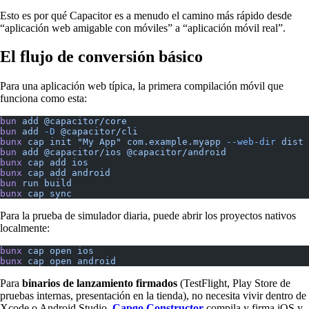
Esto es por qué Capacitor es a menudo el camino más rápido desde
“aplicación web amigable con móviles” a “aplicación móvil real”.
El flujo de conversión básico
Para una aplicación web típica, la primera compilación móvil que
funciona como esta:
bun
 add
 @capacitor/core
bun
 add
 -D
 @capacitor/cli
bunx
 cap
 init
 "My App"
 com.example.myapp
 --web-dir
 dist
bun
 add
 @capacitor/ios
 @capacitor/android
bunx
 cap
 add
 ios
bunx
 cap
 add
 android
bun
 run
 build
bunx
 cap
 sync
Para la prueba de simulador diaria, puede abrir los proyectos nativos
localmente:
bunx
 cap
 open
 ios
bunx
 cap
 open
 android
Para
binarios de lanzamiento firmados
(TestFlight, Play Store de
pruebas internas, presentación en la tienda), no necesita vivir dentro de
Xcode o Android Studio.
Capgo Constructor
compila y firma iOS y