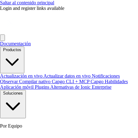
Saltar al contenido principal
Login and register links available
Documentación
Productos
Actualización en vivo
Actualizar datos en vivo
Notificaciones
Observar
Compilar nativo
Capgo CLI + MCP
Capgo Habilidades
Aplicación móvil
Plugins
Alternativas de Ionic Enterprise
Soluciones
Por Equipo