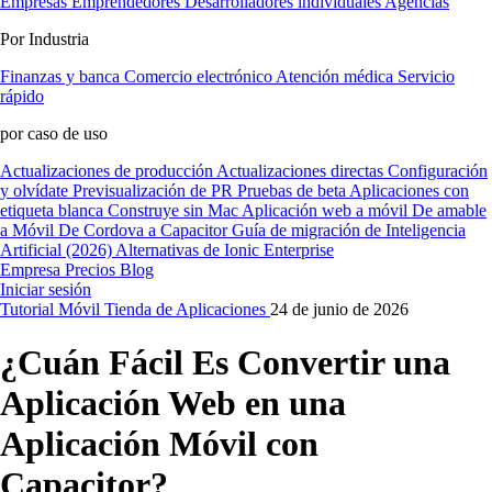
Empresas
Emprendedores
Desarrolladores individuales
Agencias
Por Industria
Finanzas y banca
Comercio electrónico
Atención médica
Servicio
rápido
por caso de uso
Actualizaciones de producción
Actualizaciones directas
Configuración
y olvídate
Previsualización de PR
Pruebas de beta
Aplicaciones con
etiqueta blanca
Construye sin Mac
Aplicación web a móvil
De amable
a Móvil
De Cordova a Capacitor
Guía de migración de Inteligencia
Artificial (2026)
Alternativas de Ionic Enterprise
Empresa
Precios
Blog
Iniciar sesión
Tutorial
Móvil
Tienda de Aplicaciones
24 de junio de 2026
¿Cuán Fácil Es Convertir una
Aplicación Web en una
Aplicación Móvil con
Capacitor?