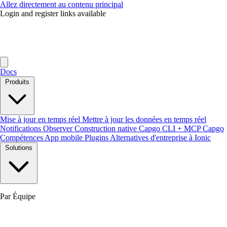
Allez directement au contenu principal
Login and register links available
Docs
Produits
Mise à jour en temps réel
Mettre à jour les données en temps réel
Notifications
Observer
Construction native
Capgo CLI + MCP
Capgo
Compétences
App mobile
Plugins
Alternatives d'entreprise à Ionic
Solutions
Par Équipe