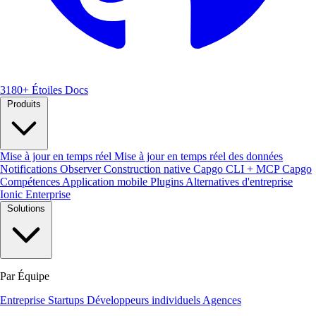
3180+ Étoiles
Docs
Produits
Mise à jour en temps réel
Mise à jour en temps réel des données
Notifications
Observer
Construction native
Capgo CLI + MCP
Capgo
Compétences
Application mobile
Plugins
Alternatives d'entreprise
Ionic Enterprise
Solutions
Par Équipe
Entreprise
Startups
Développeurs individuels
Agences