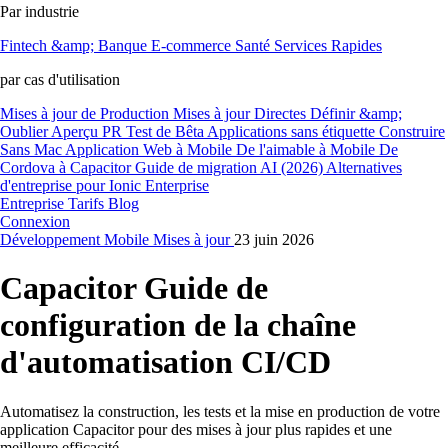
Par industrie
Fintech &amp; Banque
E-commerce
Santé
Services Rapides
par cas d'utilisation
Mises à jour de Production
Mises à jour Directes
Définir &amp;
Oublier
Aperçu PR
Test de Bêta
Applications sans étiquette
Construire
Sans Mac
Application Web à Mobile
De l'aimable à Mobile
De
Cordova à Capacitor
Guide de migration AI (2026)
Alternatives
d'entreprise pour Ionic Enterprise
Entreprise
Tarifs
Blog
Connexion
Développement
Mobile
Mises à jour
23 juin 2026
Capacitor Guide de
configuration de la chaîne
d'automatisation CI/CD
Automatisez la construction, les tests et la mise en production de votre
application Capacitor pour des mises à jour plus rapides et une
meilleure efficacité.