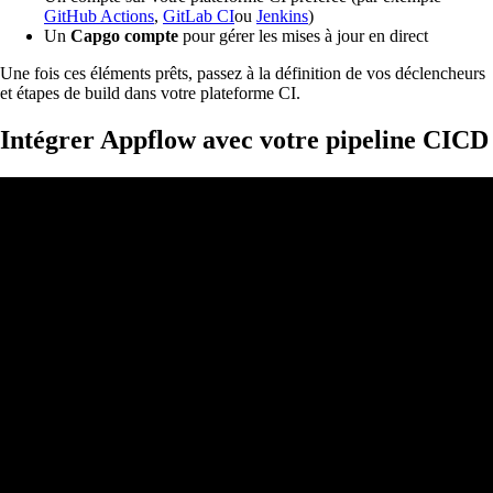
GitHub Actions
,
GitLab CI
ou
Jenkins
)
Un
Capgo compte
pour gérer les mises à jour en direct
Une fois ces éléments prêts, passez à la définition de vos déclencheurs
et étapes de build dans votre plateforme CI.
Intégrer Appflow avec votre pipeline CICD