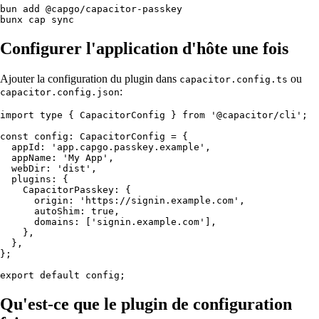
bun add @capgo/capacitor-passkey

Configurer l'application d'hôte une fois
Ajouter la configuration du plugin dans
ou
capacitor.config.ts
:
capacitor.config.json
import type { CapacitorConfig } from '@capacitor/cli';

const config: CapacitorConfig = {

  appId: 'app.capgo.passkey.example',

  appName: 'My App',

  webDir: 'dist',

  plugins: {

    CapacitorPasskey: {

      origin: 'https://signin.example.com',

      autoShim: true,

      domains: ['signin.example.com'],

    },

  },

};

Qu'est-ce que le plugin de configuration