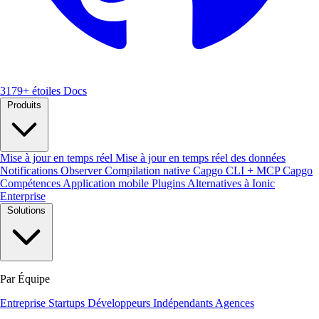
3179+ étoiles
Docs
Produits
Mise à jour en temps réel
Mise à jour en temps réel des données
Notifications
Observer
Compilation native
Capgo CLI + MCP
Capgo
Compétences
Application mobile
Plugins
Alternatives à Ionic
Enterprise
Solutions
Par Équipe
Entreprise
Startups
Développeurs Indépendants
Agences