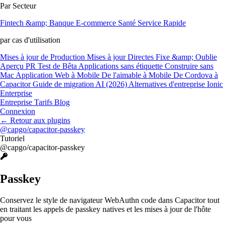
Par Secteur
Fintech &amp; Banque
E-commerce
Santé
Service Rapide
par cas d'utilisation
Mises à jour de Production
Mises à jour Directes
Fixe &amp; Oublie
Aperçu PR
Test de Bêta
Applications sans étiquette
Construire sans
Mac
Application Web à Mobile
De l'aimable à Mobile
De Cordova à
Capacitor
Guide de migration AI (2026)
Alternatives d'entreprise Ionic
Enterprise
Entreprise
Tarifs
Blog
Connexion
←
Retour aux plugins
@capgo/capacitor-passkey
Tutoriel
@capgo/capacitor-passkey
Passkey
Conservez le style de navigateur WebAuthn code dans Capacitor tout
en traitant les appels de passkey natives et les mises à jour de l'hôte
pour vous