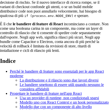
decisione di rischio. Se il nuovo interfacce di ricerca rompe, se il
variant di checkout confonde gli utenti, o se un build mobile
distribuisce code non puoi annullarlo velocemente, hai bisogno di
qualcosa di più
e sperare.
if (process.env.NODE_ENV)
È lì che
le bandiere di feature di React
incominciano a contare. Non
come una booleana carina in un componente, ma come un layer di
controllo di rilascio che ti consente di spedire code separatamente
dall'esporre. Negli app web, significa rilasci più sicuri. Negli app
bundle come Capacitor o Electron, conta ancora di più perché la
velocità di rollback è limitata da revisioni di store, ritardi di
installazione e cicli di rilascio più lenti.
Indice
Perché le bandiere di feature sono essenziali per le app React
moderne
La distribuzione e il rilascio sono due lavori diversi
Le bandiere smettono di essere utili quando nessuno le
considera affidabili
Progettare le bandiere di feature nell'app React
Usa un provider di runtime, non condizionali sparsi
Modello uno con React Context e un hook personalizzato
Modello due con un componente di alto livello