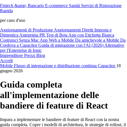
Fintech &amp; Bancario
E-commerce
Sanità
Servizi di Ristorazione
Rapida
per caso d'uso
Aggiornamenti di Produzione
Aggiornamenti Diretti
Imposta e
Dimentica
Anteprima PR
Test di Beta
App con Etichetta Bianca
Costruisci Senza Mac
App Web a Mobile
Da amichevole a Mobile
Da
Cordova a Capacitor
Guida di migrazione con l'AI (2026)
Alternative
per l'Enterprise di Ionic
Imprenditore
Prezzi
Blog
Accedi
Mobile
Flusso di integrazione e distribuzione continua
Capacitor
18
giugno 2026
Guida completa
all'implementazione delle
bandiere di feature di React
Impara a implementare le bandiere di feature di React con la nostra
guida completa. Copre i modelli di architettura, le strategie di rollout, il