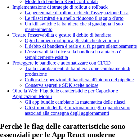
Modelli di bandiera React confrontati
Implementazione di strategie di rollout e rollback
La percentuale di rollout richiede l'assegnazione fissa
Le rilasci mirati e a anello riducono il raggio d'urto
Un kill switch è la bandiera che si guadagna il suo
mantenimento
Testare l'osservabilità e gestire il debito di bandiera
Ogni bandiera moltiplica gli stati che devi fidarti
Il debito di bandiera è reale e si fa pagare silenziosamente
L'osservabilità ti dice se la bandiera ha aiutato o è
semplicemente esistita
Proteggere le bandiere e automatizzare con CI/CD
Tratta i cambiamenti di bandiera come cambiamenti di
produzione
Colloca le operazioni di bandiera all'interno del pipeline
Conserva segreti e SDK scelte noiose
Oltre la Web: Flag delle caratteristiche per Capacitor e
Applicazioni Mobili
Gli app bundle cambiano la matematica delle rilasci
Gli strumenti dei flag funzionano meglio quando sono
associati alla consegna degli aggiornamenti
Perché le flag delle caratteristiche sono
essenziali per le App React moderne