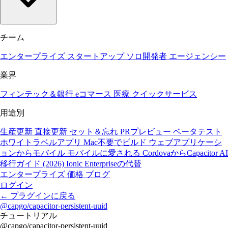
チーム
エンタープライズ
スタートアップ
ソロ開発者
エージェンシー
業界
フィンテック＆銀行
eコマース
医療
クイックサービス
用途別
生産更新
直接更新
セット＆忘れ
PRプレビュー
ベータテスト
ホワイトラベルアプリ
Mac不要でビルド
ウェブアプリケーシ
ョンからモバイル
モバイルに愛される
CordovaからCapacitor
AI
移行ガイド (2026)
Ionic Enterpriseの代替
エンタープライズ
価格
ブログ
ログイン
←
プラグインに戻る
@capgo/capacitor-persistent-uuid
チュートリアル
@capgo/capacitor-persistent-uuid