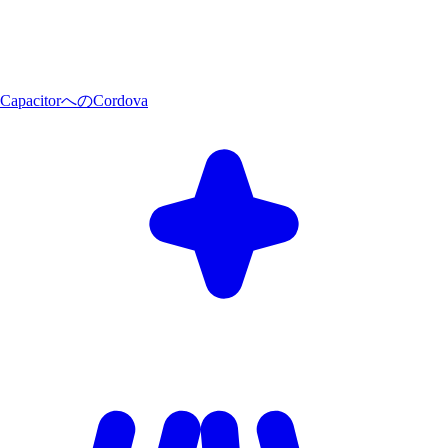
CapacitorへのCordova