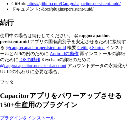
GitHub:
https://github.com/Cap-go/capacitor-persistent-uuid/
ドキュメント: /docs/plugins/persistent-uuid/
続行
使用中の場合は続行してください。
@capgo/capacitor-
persistent-uuid
アプリの固有識別子を安定させるために接続す
る
@capgo/capacitor-persistent-uuid
概要
Getting Started
インスト
ールとAPIの例のために
Androidの動作
再インストールの詳細
のために
iOSの動作
Keychainの詳細のために、
@capgo/capacitor-persistent-account
アカウントデータの永続化が
UUIDの代わりに必要な場合。
フッター
Capacitorアプリをパワーアップさせる
150+生産用のプラグイン
プラグインをインストール