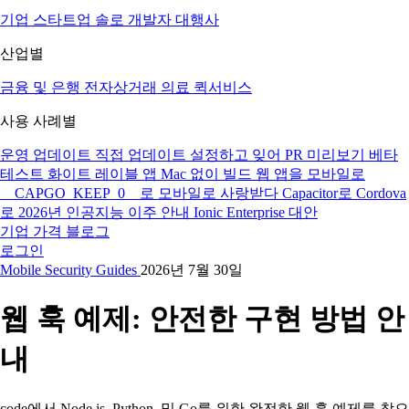
기업
스타트업
솔로 개발자
대행사
산업별
금융 및 은행
전자상거래
의료
퀵서비스
사용 사례별
운영 업데이트
직접 업데이트
설정하고 잊어
PR 미리보기
베타
테스트
화이트 레이블 앱
Mac 없이 빌드
웹 앱을 모바일로
__CAPGO_KEEP_0__로 모바일로 사랑받다
Capacitor로 Cordova
로
2026년 인공지능 이주 안내
Ionic Enterprise 대안
기업
가격
블로그
로그인
Mobile
Security
Guides
2026년 7월 30일
웹 훅 예제: 안전한 구현 방법 안
내
code에서 Node.js, Python, 및 Go를 위한 완전한 웹 훅 예제를 찾으