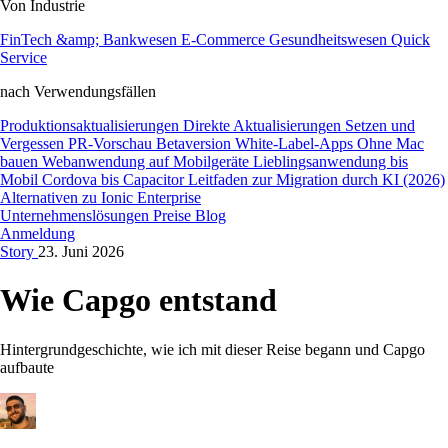
Von Industrie
FinTech &amp; Bankwesen
E-Commerce
Gesundheitswesen
Quick
Service
nach Verwendungsfällen
Produktionsaktualisierungen
Direkte Aktualisierungen
Setzen und
Vergessen
PR-Vorschau
Betaversion
White-Label-Apps
Ohne Mac
bauen
Webanwendung auf Mobilgeräte
Lieblingsanwendung bis
Mobil
Cordova bis Capacitor
Leitfaden zur Migration durch KI (2026)
Alternativen zu Ionic Enterprise
Unternehmenslösungen
Preise
Blog
Anmeldung
Story
23. Juni 2026
Wie Capgo entstand
Hintergrundgeschichte, wie ich mit dieser Reise begann und Capgo
aufbaute