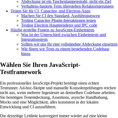
Abdeckung ist ein Taschenlampenstrahl, nicht ein Ziel
Verhaltens-basierte Tests überstehen Refaktorisierungen
Testen Sie für CI, Capacitor, und Electron-Apps
Machen Sie CI den Standard- Ausführungsweg
Testing Capacitor Plugin-Interaktionen testen
Testing Electron Hauptrenderer und IPC code
Häufig gestellte Fragen zu JavaScript-Einheitstests
Was ist der Unterschied zwischen Einheitstests und
Integrationstests
Sollten wir uns für eine vollständige Abdeckung einsetzen
Wie fügen wir Tests zu einem bestehenden Codebase
hinzu
Wählen Sie Ihren JavaScript-
Testframework
Ein professionelles JavaScript-Projekt benötigt einen echten
Testrunner. Ad-hoc-Skripte und manuelle Konsolenprüfungen reichen
nicht aus, wenn mehrere Ingenieure an demselben Codebase arbeiten.
Sie benötigen Testentdeckung, Assertions, asynche Handhabung,
Mocks und eine Möglichkeit, alles konsistent in der lokalen
Entwicklung und CI auszuführen.
Die derzeitige Leitlinie konvergiert immer wieder auf eine kleine