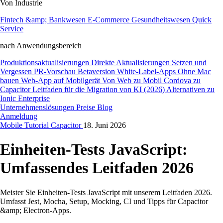
Von Industrie
Fintech &amp; Bankwesen
E-Commerce
Gesundheitswesen
Quick
Service
nach Anwendungsbereich
Produktionsaktualisierungen
Direkte Aktualisierungen
Setzen und
Vergessen
PR-Vorschau
Betaversion
White-Label-Apps
Ohne Mac
bauen
Web-App auf Mobilgerät
Von Web zu Mobil
Cordova zu
Capacitor
Leitfaden für die Migration von KI (2026)
Alternativen zu
Ionic Enterprise
Unternehmenslösungen
Preise
Blog
Anmeldung
Mobile
Tutorial
Capacitor
18. Juni 2026
Einheiten-Tests JavaScript:
Umfassendes Leitfaden 2026
Meister Sie Einheiten-Tests JavaScript mit unserem Leitfaden 2026.
Umfasst Jest, Mocha, Setup, Mocking, CI und Tipps für Capacitor
&amp; Electron-Apps.