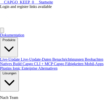
__CAPGO_KEEP_0__ Startseite
Login and register links available
Dokumentation
Produkte
Live-Update
Live-Update-Daten
Benachrichtigungen
Beobachten
Natives Build
Capgo CLI + MCP
Capgo Fähigkeiten
Mobil-Apps
Plugins
Ionic Enterprise Alternativen
Lösungen
Nach Team