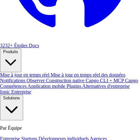
3232+ Étoiles
Docs
Produits
Mise à jour en temps réel
Mise à jour en temps réel des données
Notifications
Observer
Construction native
Capgo CLI + MCP
Capgo
Compétences
Application mobile
Plugins
Alternatives d'entreprise
Ionic Enterprise
Solutions
Par Équipe
Entreprise
Startups
Développeurs individuels
Agences