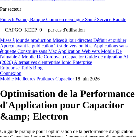
Par secteur
Fintech &amp; Banque
Commerce en ligne
Santé
Service Rapide
__CAPGO_KEEP_0__ par cas d'utilisation
Mises à jour de production
Mises à jour directes
Définir et oublier
Aperçu avant la publication
Test de version bêta
Applications sans
étiquette
Construire sans Mac
Application Web vers Mobile
De
l'aimable à Mobile
De Cordova à Capacitor
Guide de migration AI
(2026)
Alternatives d'entreprise Ionic Enterprise
Entreprise
Tarifs
Blog
Connexion
Mobile
Meilleures Pratiques
Capacitor
18 juin 2026
Optimisation de la Performance
d'Application pour Capacitor
&amp; Electron
Un guide pratique pour l'optimisation de la performance d'application
pour Capacitor, Ionic et Electron. Apprenez à mesurer, diagnostiquer et