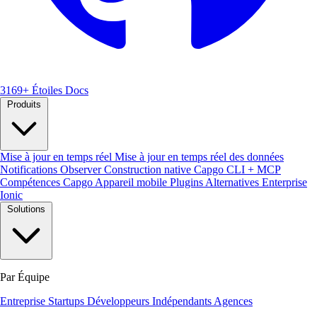
3169+ Étoiles
Docs
Produits
Mise à jour en temps réel
Mise à jour en temps réel des données
Notifications
Observer
Construction native
Capgo CLI + MCP
Compétences Capgo
Appareil mobile
Plugins
Alternatives Enterprise
Ionic
Solutions
Par Équipe
Entreprise
Startups
Développeurs Indépendants
Agences