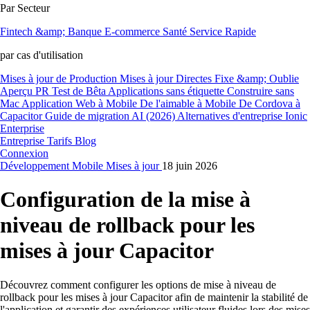
Par Secteur
Fintech &amp; Banque
E-commerce
Santé
Service Rapide
par cas d'utilisation
Mises à jour de Production
Mises à jour Directes
Fixe &amp; Oublie
Aperçu PR
Test de Bêta
Applications sans étiquette
Construire sans
Mac
Application Web à Mobile
De l'aimable à Mobile
De Cordova à
Capacitor
Guide de migration AI (2026)
Alternatives d'entreprise Ionic
Enterprise
Entreprise
Tarifs
Blog
Connexion
Développement
Mobile
Mises à jour
18 juin 2026
Configuration de la mise à
niveau de rollback pour les
mises à jour Capacitor
Découvrez comment configurer les options de mise à niveau de
rollback pour les mises à jour Capacitor afin de maintenir la stabilité de
l'application et garantir des expériences utilisateur fluides lors des mises