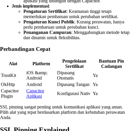
aplikasi yang dibangun dengan Capacitor.
Jenis implementasi
:
Pengaturan Sertifikat
: Keamanan tinggi tetapi
memerlukan pembaruan untuk perubahan sertifikat.
Pengaturan Kunci Publik
: Kurang perawatan, hanya
perlu pembaruan untuk perubahan kunci.
Penanganan Campuran
: Menggabungkan metode tetap
dan dinamis untuk fleksibilitas.
Perbandingan Cepat
Pengelolaan
Bantuan Pin
Alat
Platform
Sertifikat
Cadangan
iOS &amp;
Dipasang
TrustKit
Ya
Android
Otomatis
OkHttp
Android
Dipasang Tangan
Ya
Capacitor
Capacitor
Konfigurasi Nativ
Ya
Plugin
Aplikasi
SSL pinning sangat penting untuk komunikasi aplikasi yang aman.
Pilih alat yang tepat berdasarkan platform dan kebutuhan perawatan
Anda.
SSL Pinning Explained