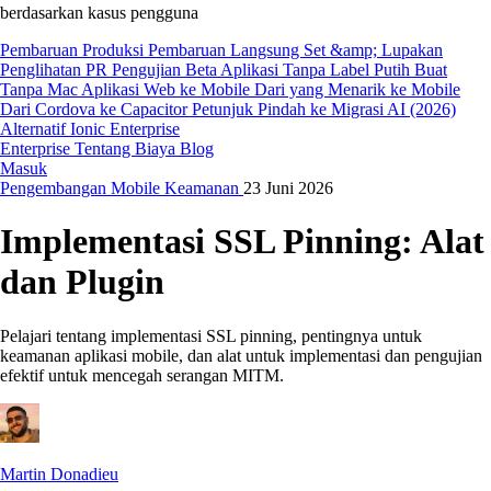
berdasarkan kasus pengguna
Pembaruan Produksi
Pembaruan Langsung
Set &amp; Lupakan
Penglihatan PR
Pengujian Beta
Aplikasi Tanpa Label Putih
Buat
Tanpa Mac
Aplikasi Web ke Mobile
Dari yang Menarik ke Mobile
Dari Cordova ke Capacitor
Petunjuk Pindah ke Migrasi AI (2026)
Alternatif Ionic Enterprise
Enterprise
Tentang Biaya
Blog
Masuk
Pengembangan
Mobile
Keamanan
23 Juni 2026
Implementasi SSL Pinning: Alat
dan Plugin
Pelajari tentang implementasi SSL pinning, pentingnya untuk
keamanan aplikasi mobile, dan alat untuk implementasi dan pengujian
efektif untuk mencegah serangan MITM.
Martin Donadieu