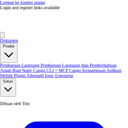
Lompat ke konten utama
Login and register links available
Dokumen
Produk
Pembaruan Langsung
Pembaruan Langsung data
Pemberitahuan
Amati
Buat Nativ
Capgo CLI + MCP
Capgo Kemampuan
Aplikasi
Mobile
Plugin
Alternatif Ionic Enterprise
Solusi
Dibuat oleh Tim