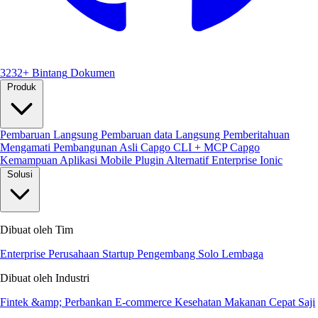
3232+ Bintang
Dokumen
Produk
Pembaruan Langsung
Pembaruan data Langsung
Pemberitahuan
Mengamati
Pembangunan Asli
Capgo CLI + MCP
Capgo
Kemampuan
Aplikasi Mobile
Plugin
Alternatif Enterprise Ionic
Solusi
Dibuat oleh Tim
Enterprise
Perusahaan Startup
Pengembang Solo
Lembaga
Dibuat oleh Industri
Fintek &amp; Perbankan
E-commerce
Kesehatan
Makanan Cepat Saji