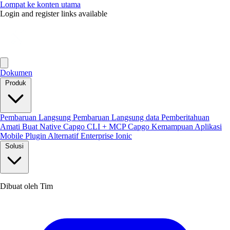
Lompat ke konten utama
Login and register links available
Dokumen
Produk
Pembaruan Langsung
Pembaruan Langsung data
Pemberitahuan
Amati
Buat Native
Capgo CLI + MCP
Capgo Kemampuan
Aplikasi
Mobile
Plugin
Alternatif Enterprise Ionic
Solusi
Dibuat oleh Tim