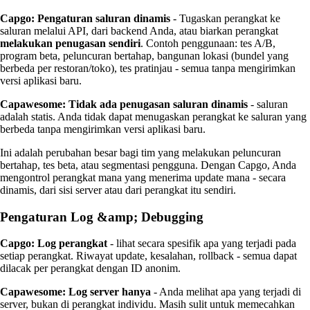
Capgo:
Pengaturan saluran dinamis
- Tugaskan perangkat ke
saluran melalui API, dari backend Anda, atau biarkan perangkat
melakukan penugasan sendiri
. Contoh penggunaan: tes A/B,
program beta, peluncuran bertahap, bangunan lokasi (bundel yang
berbeda per restoran/toko), tes pratinjau - semua tanpa mengirimkan
versi aplikasi baru.
Capawesome:
Tidak ada penugasan saluran dinamis
- saluran
adalah statis. Anda tidak dapat menugaskan perangkat ke saluran yang
berbeda tanpa mengirimkan versi aplikasi baru.
Ini adalah perubahan besar bagi tim yang melakukan peluncuran
bertahap, tes beta, atau segmentasi pengguna. Dengan Capgo, Anda
mengontrol perangkat mana yang menerima update mana - secara
dinamis, dari sisi server atau dari perangkat itu sendiri.
Pengaturan Log &amp; Debugging
Capgo:
Log perangkat
- lihat secara spesifik apa yang terjadi pada
setiap perangkat. Riwayat update, kesalahan, rollback - semua dapat
dilacak per perangkat dengan ID anonim.
Capawesome:
Log server hanya
- Anda melihat apa yang terjadi di
server, bukan di perangkat individu. Masih sulit untuk memecahkan