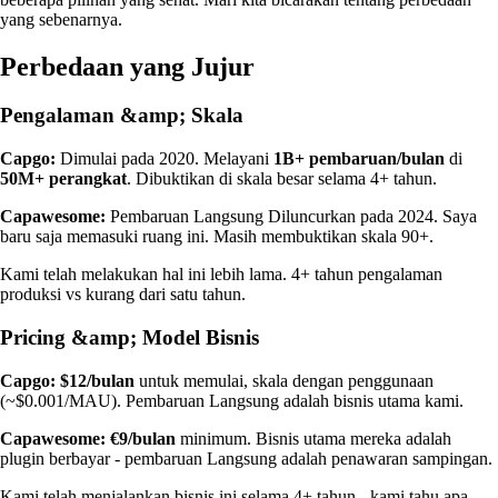
yang sebenarnya.
Perbedaan yang Jujur
Pengalaman &amp; Skala
Capgo:
Dimulai pada 2020. Melayani
1B+ pembaruan/bulan
di
50M+ perangkat
. Dibuktikan di skala besar selama 4+ tahun.
Capawesome:
Pembaruan Langsung Diluncurkan pada 2024. Saya
baru saja memasuki ruang ini. Masih membuktikan skala 90+.
Kami telah melakukan hal ini lebih lama. 4+ tahun pengalaman
produksi vs kurang dari satu tahun.
Pricing &amp; Model Bisnis
Capgo:
$12/bulan
untuk memulai, skala dengan penggunaan
(~$0.001/MAU). Pembaruan Langsung adalah bisnis utama kami.
Capawesome:
€9/bulan
minimum. Bisnis utama mereka adalah
plugin berbayar - pembaruan Langsung adalah penawaran sampingan.
Kami telah menjalankan bisnis ini selama 4+ tahun - kami tahu apa