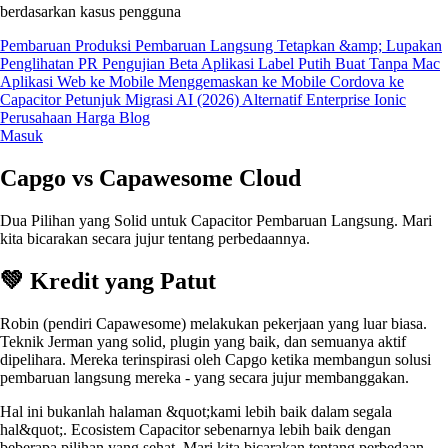
berdasarkan kasus pengguna
Pembaruan Produksi
Pembaruan Langsung
Tetapkan &amp; Lupakan
Penglihatan PR
Pengujian Beta
Aplikasi Label Putih
Buat Tanpa Mac
Aplikasi Web ke Mobile
Menggemaskan ke Mobile
Cordova ke
Capacitor
Petunjuk Migrasi AI (2026)
Alternatif Enterprise Ionic
Perusahaan
Harga
Blog
Masuk
Capgo vs Capawesome Cloud
Dua Pilihan yang Solid untuk Capacitor Pembaruan Langsung. Mari
kita bicarakan secara jujur tentang perbedaannya.
💚 Kredit yang Patut
Robin (pendiri Capawesome) melakukan pekerjaan yang luar biasa.
Teknik Jerman yang solid, plugin yang baik, dan semuanya aktif
dipelihara. Mereka terinspirasi oleh Capgo ketika membangun solusi
pembaruan langsung mereka - yang secara jujur membanggakan.
Hal ini bukanlah halaman &quot;kami lebih baik dalam segala
hal&quot;. Ecosistem Capacitor sebenarnya lebih baik dengan
beberapa pilihan yang sehat. Mari kita bicarakan tentang perbedaan