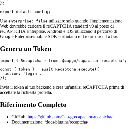
};

Usa
utilizzare solo quando l'implementazione
enterprise: false
Web dovrebbe caricare il reCAPTCHA standard v3 al posto di
reCAPTCHA Enterprise. Android e iOS utilizzano il percorso di
Google Enterprise/mobile SDK e rifiutano
.
enterprise: false
Genera un Token
import { Recaptcha } from '@capgo/capacitor-recaptcha';

const { token } = await Recaptcha.execute({

  action: 'login',

Invia il token al tuo backend e crea un'analisi reCAPTCHA prima di
accettare la richiesta protetta.
Riferimento Completo
GitHub:
https://github.com/Cap-go/capacitor-recaptcha/
Documentazione: /docs/plugins/recaptcha/