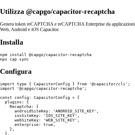
Utilizza @capgo/capacitor-recaptcha
Genera token reCAPTCHA e reCAPTCHA Enterprise da applicazioni
Web, Android e iOS Capacitor.
Installa
npm install @capgo/capacitor-recaptcha

Configura
import type { CapacitorConfig } from '@capacitor/cli';

import '@capgo/capacitor-recaptcha';

const config: CapacitorConfig = {

  plugins: {

    Recaptcha: {

      androidSiteKey: 'ANDROID_SITE_KEY',

      iosSiteKey: 'IOS_SITE_KEY',

      webSiteKey: 'WEB_SITE_KEY',

      enterprise: true,

    },

  },
