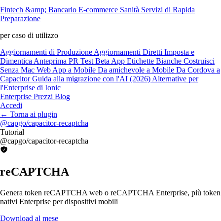
Fintech &amp; Bancario
E-commerce
Sanità
Servizi di Rapida
Preparazione
per caso di utilizzo
Aggiornamenti di Produzione
Aggiornamenti Diretti
Imposta e
Dimentica
Anteprima PR
Test Beta
App Etichette Bianche
Costruisci
Senza Mac
Web App a Mobile
Da amichevole a Mobile
Da Cordova a
Capacitor
Guida alla migrazione con l'AI (2026)
Alternative per
l'Enterprise di Ionic
Enterprise
Prezzi
Blog
Accedi
←
Torna ai plugin
@capgo/capacitor-recaptcha
Tutorial
@capgo/capacitor-recaptcha
reCAPTCHA
Genera token reCAPTCHA web o reCAPTCHA Enterprise, più token
nativi Enterprise per dispositivi mobili
Download al mese