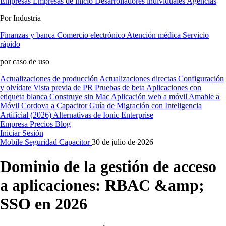
Empresas
Empresas de inicio
Desarrolladores individuales
Agencias
Por Industria
Finanzas y banca
Comercio electrónico
Atención médica
Servicio
rápido
por caso de uso
Actualizaciones de producción
Actualizaciones directas
Configuración
y olvídate
Vista previa de PR
Pruebas de beta
Aplicaciones con
etiqueta blanca
Construye sin Mac
Aplicación web a móvil
Amable a
Móvil
Cordova a Capacitor
Guía de Migración con Inteligencia
Artificial (2026)
Alternativas de Ionic Enterprise
Empresa
Precios
Blog
Iniciar Sesión
Mobile
Seguridad
Capacitor
30 de julio de 2026
Dominio de la gestión de acceso
a aplicaciones: RBAC &amp;
SSO en 2026