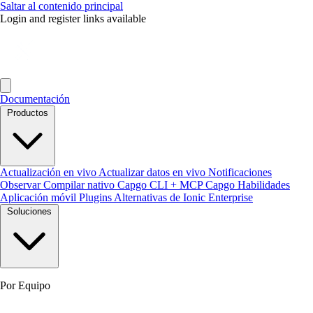
Saltar al contenido principal
Login and register links available
Documentación
Productos
Actualización en vivo
Actualizar datos en vivo
Notificaciones
Observar
Compilar nativo
Capgo CLI + MCP
Capgo Habilidades
Aplicación móvil
Plugins
Alternativas de Ionic Enterprise
Soluciones
Por Equipo