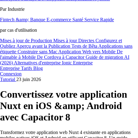
Par Industrie
Fintech &amp; Banque
E-commerce
Santé
Service Rapide
par cas d'utilisation
Mises à jour de Production
Mises à jour Directes
Configurez et
Oubliez
Aperçu avant la Publication
Tests de Bêta
Applications sans
étiquette
Construire sans Mac
Application Web vers Mobile
De
l'aimable à Mobile
De Cordova à Capacitor
Guide de migration AI
(2026)
Alternatives d'entreprise Ionic Enterprise
Entreprise
Tarifs
Blog
Connexion
Tutorial
23 juin 2026
Convertissez votre application
Nuxt en iOS &amp; Android
avec Capacitor 8
Transformez votre application web Nuxt 4 existante en applications
mobiles natives iOS et Android en utilisant Capacitor 8. Un guide