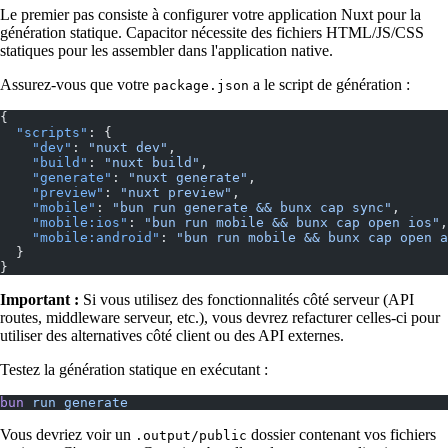
Le premier pas consiste à configurer votre application Nuxt pour la
génération statique. Capacitor nécessite des fichiers HTML/JS/CSS
statiques pour les assembler dans l'application native.
Assurez-vous que votre
a le script de génération :
package.json
{
  "scripts"
: {
    "dev"
: 
"nuxt dev"
,
    "build"
: 
"nuxt build"
,
    "generate"
: 
"nuxt generate"
,
    "preview"
: 
"nuxt preview"
,
    "mobile"
: 
"bun run generate && bunx cap sync"
,
    "mobile:ios"
: 
"bun run mobile && bunx cap open ios"
,
    "mobile:android"
: 
"bun run mobile && bunx cap open a
  }
}
Important :
Si vous utilisez des fonctionnalités côté serveur (API
routes, middleware serveur, etc.), vous devrez refacturer celles-ci pour
utiliser des alternatives côté client ou des API externes.
Testez la génération statique en exécutant :
bun
 run
 generate
Vous devriez voir un
dossier contenant vos fichiers
.output/public