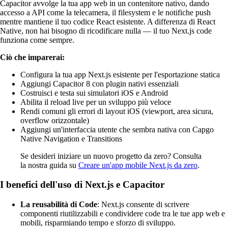
Capacitor avvolge la tua app web in un contenitore nativo, dando
accesso a API come la telecamera, il filesystem e le notifiche push
mentre mantiene il tuo codice React esistente. A differenza di React
Native, non hai bisogno di ricodificare nulla — il tuo Next.js code
funziona come sempre.
Ciò che imparerai:
Configura la tua app Next.js esistente per l'esportazione statica
Aggiungi Capacitor 8 con plugin nativi essenziali
Costruisci e testa sui simulatori iOS e Android
Abilita il reload live per un sviluppo più veloce
Rendi comuni gli errori di layout iOS (viewport, area sicura,
overflow orizzontale)
Aggiungi un'interfaccia utente che sembra nativa con Capgo
Native Navigation e Transitions
Se desideri iniziare un nuovo progetto da zero? Consulta
la nostra guida su
Creare un'app mobile Next.js da zero
.
I benefici dell'uso di Next.js e Capacitor
La reusabilità di Code
: Next.js consente di scrivere
componenti riutilizzabili e condividere code tra le tue app web e
mobili, risparmiando tempo e sforzo di sviluppo.