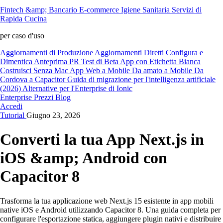
Fintech &amp; Bancario
E-commerce
Igiene Sanitaria
Servizi di
Rapida Cucina
per caso d'uso
Aggiornamenti di Produzione
Aggiornamenti Diretti
Configura e
Dimentica
Anteprima PR
Test di Beta
App con Etichetta Bianca
Costruisci Senza Mac
App Web a Mobile
Da amato a Mobile
Da
Cordova a Capacitor
Guida di migrazione per l'intelligenza artificiale
(2026)
Alternative per l'Enterprise di Ionic
Enterprise
Prezzi
Blog
Accedi
Tutorial
Giugno 23, 2026
Converti la tua App Next.js in
iOS &amp; Android con
Capacitor 8
Trasforma la tua applicazione web Next.js 15 esistente in app mobili
native iOS e Android utilizzando Capacitor 8. Una guida completa per
configurare l'esportazione statica, aggiungere plugin nativi e distribuire