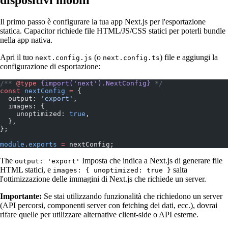
Il primo passo è configurare la tua app Next.js per l'esportazione
statica. Capacitor richiede file HTML/JS/CSS statici per poterli bundle
nella app nativa.
Apri il tuo
(o
) file e aggiungi la
next.config.js
next.config.ts
configurazione di esportazione:
/** 
@type
 {import('next').NextConfig}
 */
const
 nextConfig
 =
 {
  output: 
'export'
,
  images: {
    unoptimized: 
true
,
  },
};
module
.
exports
 =
 nextConfig;
The
Imposta che indica a Next.js di generare file
output: 'export'
HTML statici, e
salta
images: { unoptimized: true }
l'ottimizzazione delle immagini di Next.js che richiede un server.
Importante:
Se stai utilizzando funzionalità che richiedono un server
(API percorsi, componenti server con fetching dei dati, ecc.), dovrai
rifare quelle per utilizzare alternative client-side o API esterne.