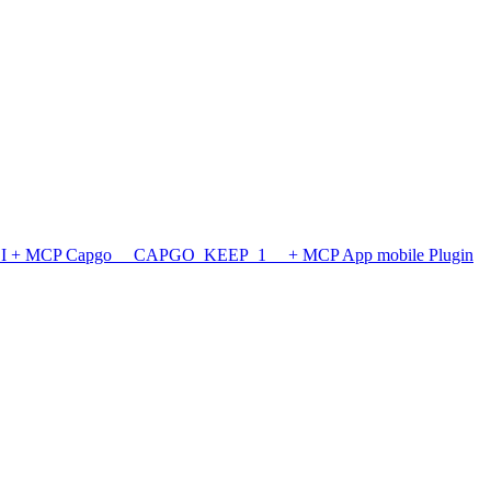
LI + MCP
Capgo __CAPGO_KEEP_1__ + MCP
App mobile
Plugin