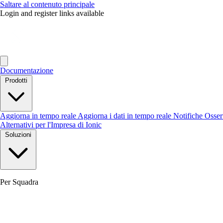
Saltare al contenuto principale
Login and register links available
Documentazione
Prodotti
Aggiorna in tempo reale
Aggiorna i dati in tempo reale
Notifiche
Osse
Alternativi per l'Impresa di Ionic
Soluzioni
Per Squadra