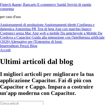
Fintech &amp; Bancario
E-commerce
Sanità
Servizi di rapida
consegna
per caso d'uso
Aggiornamenti di produzione
Aggiornamenti diretti
Configura e
dimentica
Anteprima PR
Test di beta
App con marchio bianco
Costruisci senza Mac
App web a mobile
Da amichevole a Mobile
Da
Cordova a Capacitor
Guida alla migrazione con l'intelligenza artificiale
(2026)
Alternative per l'Enterprise di Ionic
Imprenditore
Prezzi
Blog
Accedi
Ultimi articoli dal blog
I migliori articoli per migliorare la tua
applicazione Capacitor. Fai di più con
Capacitor e Capgo. Impara a costruire
un'app moderna con Capacitor.