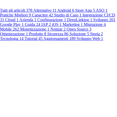
Tutti gli articoli
378
Alternative
11
Android
6
Store App
5
ASO
1
Pratiche Migliori
9
Capacitor
42
Studio di Caso
1
Integrazione CI/CD
31
Cloud
1
Azienda
1
Configurazione
1
DeepLinking
1
Sviluppo
201
Google Play
1
Guida
24
IAP
2
iOS
1
Marketing
1
Migrazione
4
Mobile
262
Monetizzazione
1
Notizie
2
Open Source
3
Ottimizzazione
1
Prodotto
8
Sicurezza
86
Soluzione
5
Storia
2
Tecnologia
14
Tutorial
45
Aggiornamenti
189
Sviluppo Web
1