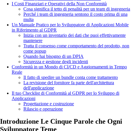
I Costi Finanziari e Operativi della Non Conformità
Cosa significa il tetto di penalità per un team di ingegneria
Perché i team di ingegneria sentono il costo prima di una
multa
Un Manuale Pratico per lo Sviluppatore di Applicazioni Mobile
in Riferimento al GDPR
Inizia con un inventario dei dati che puoi effettivamente
mantenere
Tratta il consenso come comportamento del prodotto, non
come popup
Quando hai bisogno di un DPIA
Sicurezza e gestione degli incidenti
Conformità in un Mondo di CI/CD e Aggiornamenti in Tempo
Reale
Il fatto di spedire un bundle conta come trattamento
La revisione del fornitore fa parte dell'architettura
dell'applicazione
Il tuo Checklist di Conformità al GDPR per lo Sviluppo di
Applicazioni
Progettazione e costruzione
Rilascio e operazione
Introduzione Le Cinque Parole che Ogni
Sviluppatore Teme