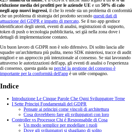
riduzione media dei profitti per le aziende UE
e un
50% di calo
negli app nuovi ingressi
, il che lo rende sia un problema di conformità
che un problema di strategia del prodotto secondo
questi dati di
attuazione del GDPR e impatto di mercato
. Se il tuo app gestisce
identificatori degli utenti, eventi di analisi, registrazioni di supporto,
token di push o tecnologia pubblicitaria, sei già nella zona dove i
dettagli di implementazione contano.
Un buon lavoro di GDPR non è solo difensivo. Di solito lascia alle
squadre un'architettura più pulita, meno SDK misteriosi, tracce di audit
migliori e un approccio più intenzionale al consenso. Se stai lavorando
attraverso le autorizzazioni dell'app, gli eventi di analisi o l'esperienza
di consenso, questa guida su
perché la gestione del consenso è
importante per la conformità dell'app
è un utile compagno.
Indice
Introduzione Le Cinque Parole Che Ogni Sviluppatore Teme
I Sette Principi Fondamentali del GDPR
Pensate ai principi come vincoli di architettura
Cosa dovrebbero fare gli sviluppatori con loro
Controller vs Processor Chi è Responsabile di Cosa
Un modo semplice per modellare i ruoli
Dove gli sviluppatori si sbagliano di solito