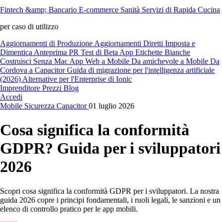
Fintech &amp; Bancario
E-commerce
Sanità
Servizi di Rapida Cucina
per caso di utilizzo
Aggiornamenti di Produzione
Aggiornamenti Diretti
Imposta e
Dimentica
Anteprima PR
Test di Beta
App Etichette Bianche
Costruisci Senza Mac
App Web a Mobile
Da amichevole a Mobile
Da
Cordova a Capacitor
Guida di migrazione per l'intelligenza artificiale
(2026)
Alternative per l'Enterprise di Ionic
Imprenditore
Prezzi
Blog
Accedi
Mobile
Sicurezza
Capacitor
01 luglio 2026
Cosa significa la conformità
GDPR? Guida per i sviluppatori
2026
Scopri cosa significa la conformità GDPR per i sviluppatori. La nostra
guida 2026 copre i principi fondamentali, i ruoli legali, le sanzioni e un
elenco di controllo pratico per le app mobili.