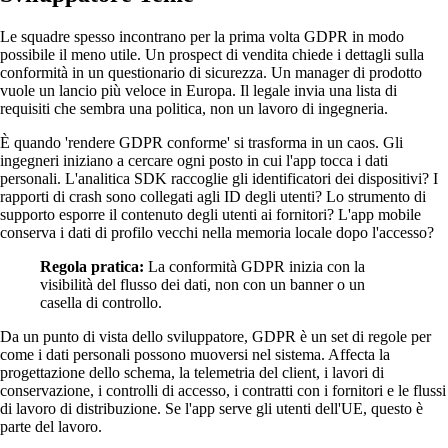
Le squadre spesso incontrano per la prima volta GDPR in modo
possibile il meno utile. Un prospect di vendita chiede i dettagli sulla
conformità in un questionario di sicurezza. Un manager di prodotto
vuole un lancio più veloce in Europa. Il legale invia una lista di
requisiti che sembra una politica, non un lavoro di ingegneria.
È quando 'rendere GDPR conforme' si trasforma in un caos. Gli
ingegneri iniziano a cercare ogni posto in cui l'app tocca i dati
personali. L'analitica SDK raccoglie gli identificatori dei dispositivi? I
rapporti di crash sono collegati agli ID degli utenti? Lo strumento di
supporto esporre il contenuto degli utenti ai fornitori? L'app mobile
conserva i dati di profilo vecchi nella memoria locale dopo l'accesso?
Regola pratica:
La conformità GDPR inizia con la
visibilità del flusso dei dati, non con un banner o un
casella di controllo.
Da un punto di vista dello sviluppatore, GDPR è un set di regole per
come i dati personali possono muoversi nel sistema. Affecta la
progettazione dello schema, la telemetria del client, i lavori di
conservazione, i controlli di accesso, i contratti con i fornitori e le flussi
di lavoro di distribuzione. Se l'app serve gli utenti dell'UE, questo è
parte del lavoro.