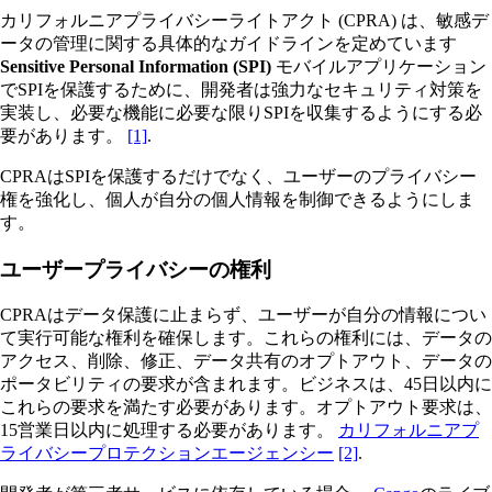
カリフォルニアプライバシーライトアクト (CPRA) は、敏感デ
ータの管理に関する具体的なガイドラインを定めています
Sensitive Personal Information (SPI)
モバイルアプリケーション
でSPIを保護するために、開発者は強力なセキュリティ対策を
実装し、必要な機能に必要な限りSPIを収集するようにする必
要があります。
[1]
.
CPRAはSPIを保護するだけでなく、ユーザーのプライバシー
権を強化し、個人が自分の個人情報を制御できるようにしま
す。
ユーザープライバシーの権利
CPRAはデータ保護に止まらず、ユーザーが自分の情報につい
て実行可能な権利を確保します。これらの権利には、データの
アクセス、削除、修正、データ共有のオプトアウト、データの
ポータビリティの要求が含まれます。ビジネスは、45日以内に
これらの要求を満たす必要があります。オプトアウト要求は、
15営業日以内に処理する必要があります。
カリフォルニアプ
ライバシープロテクションエージェンシー
[2]
.