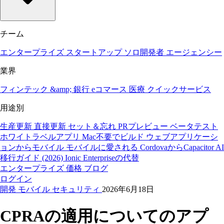
チーム
エンタープライズ
スタートアップ
ソロ開発者
エージェンシー
業界
フィンテック &amp; 銀行
eコマース
医療
クイックサービス
用途別
生産更新
直接更新
セット＆忘れ
PRプレビュー
ベータテスト
ホワイトラベルアプリ
Mac不要でビルド
ウェブアプリケーシ
ョンからモバイル
モバイルに愛される
CordovaからCapacitor
AI
移行ガイド (2026)
Ionic Enterpriseの代替
エンタープライズ
価格
ブログ
ログイン
開発
モバイル
セキュリティ
2026年6月18日
CPRAの適用についてのアプ