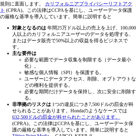
規則に直面します。
カリフォルニアプライバシーリフトアク
ト
(CPRA)。この法律はCCPAを基にし、ユーザーデータ保護
の厳格な基準を導入しています。簡単に説明すると
対象となるのは
年間25万ドル以上の売上を上げ、100,000
人以上のカリフォルニアユーザーのデータを処理する、
またはデータ販売で50%以上の収益を得るビジネスで
す。
主な要件は
必要な範囲でデータ収集を制限する（データ最小
化）。
敏感な個人情報（SPI）を保護する。
ユーザーにデータアクセス、削除、オプトアウトな
どの権利を提供する。
必要な期間だけデータを保持し、次に安全に削除す
る。
非準拠のリスクは
1つの違反につき7,500ドルの罰金が科
せられることがあります。Hondaのようなケースでは
632,500ドルの罰金が科せられたことがあります。
(CPRA)。この法律はCCPAを基にし、ユーザーデータ保
護の厳格な基準を導入しています。簡単に説明すると
Tilting Point Media
__CAPGO_KEEP_0__