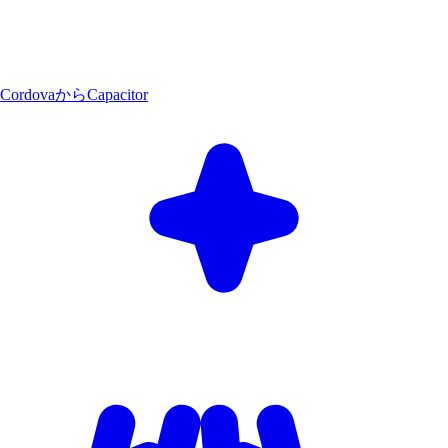
CordovaからCapacitor