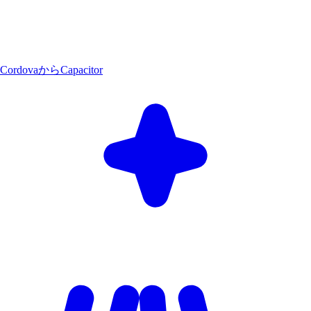
CordovaからCapacitor