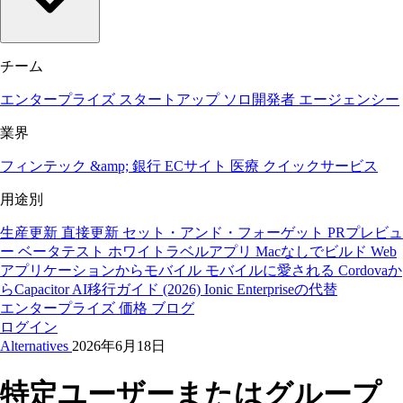
チーム
エンタープライズ
スタートアップ
ソロ開発者
エージェンシー
業界
フィンテック &amp; 銀行
ECサイト
医療
クイックサービス
用途別
生産更新
直接更新
セット・アンド・フォーゲット
PRプレビュ
ー
ベータテスト
ホワイトラベルアプリ
Macなしでビルド
Web
アプリケーションからモバイル
モバイルに愛される
Cordovaか
らCapacitor
AI移行ガイド (2026)
Ionic Enterpriseの代替
エンタープライズ
価格
ブログ
ログイン
Alternatives
2026年6月18日
特定ユーザーまたはグループ