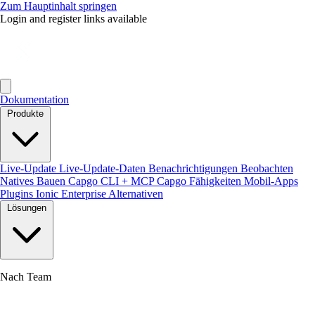
Zum Hauptinhalt springen
Login and register links available
Dokumentation
Produkte
Live-Update
Live-Update-Daten
Benachrichtigungen
Beobachten
Natives Bauen
Capgo CLI + MCP
Capgo Fähigkeiten
Mobil-Apps
Plugins
Ionic Enterprise Alternativen
Lösungen
Nach Team