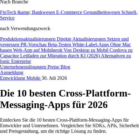
Nach Branche
FinTech &amp; Bankwesen
E-Commerce
Gesundheitswesen
Schnell-
Service
nach Verwendungszweck
Produktionsaktualisierungen
Direkte Aktualisierungen
Setzen und
vergessen
PR-Vorschau
Beta-Testen
White-Label-Apps
Ohne Mac
bauen
Web-App auf Mobilgerät
Von Desktop zu Mobil
Cordova zu
Capacitor
Leitfaden zur Migration durch KI (2026)
Alternativen zu
Ionic Enterprise
Unternehmenslösungen
Preise
Blog
Anmeldung
Entwicklung
Mobile
30. Juli 2026
Die 10 besten Cross-Plattform-
Messaging-Apps für 2026
Entdecken Sie die 10 besten Cross-Plattform-Messaging-Apps für
Entwickler und Unternehmen. Vergleichen Sie SDKs, APIs, Sicherheit
und Preisgestaltung, um die richtige Lösung zu finden.