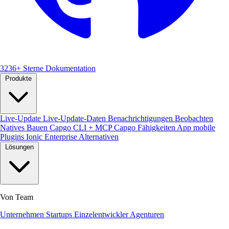
3236+ Sterne
Dokumentation
Produkte
Live-Update
Live-Update-Daten
Benachrichtigungen
Beobachten
Natives Bauen
Capgo CLI + MCP
Capgo Fähigkeiten
App mobile
Plugins
Ionic Enterprise Alternativen
Lösungen
Von Team
Unternehmen
Startups
Einzelentwickler
Agenturen