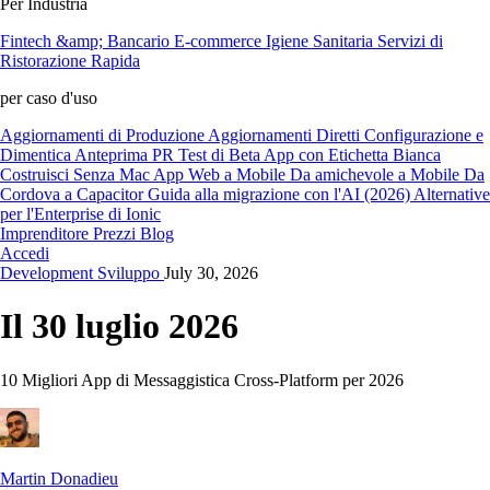
Per Industria
Fintech &amp; Bancario
E-commerce
Igiene Sanitaria
Servizi di
Ristorazione Rapida
per caso d'uso
Aggiornamenti di Produzione
Aggiornamenti Diretti
Configurazione e
Dimentica
Anteprima PR
Test di Beta
App con Etichetta Bianca
Costruisci Senza Mac
App Web a Mobile
Da amichevole a Mobile
Da
Cordova a Capacitor
Guida alla migrazione con l'AI (2026)
Alternative
per l'Enterprise di Ionic
Imprenditore
Prezzi
Blog
Accedi
Development
Sviluppo
July 30, 2026
Il 30 luglio 2026
10 Migliori App di Messaggistica Cross-Platform per 2026
Martin Donadieu