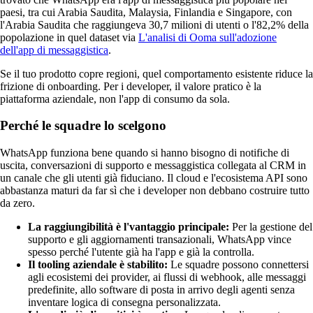
paesi, tra cui Arabia Saudita, Malaysia, Finlandia e Singapore, con
l'Arabia Saudita che raggiungeva 30,7 milioni di utenti o l'82,2% della
popolazione in quel dataset via
L'analisi di Ooma sull'adozione
dell'app di messaggistica
.
Se il tuo prodotto copre regioni, quel comportamento esistente riduce la
frizione di onboarding. Per i developer, il valore pratico è la
piattaforma aziendale, non l'app di consumo da sola.
Perché le squadre lo scelgono
WhatsApp funziona bene quando si hanno bisogno di notifiche di
uscita, conversazioni di supporto e messaggistica collegata al CRM in
un canale che gli utenti già fiduciano. Il cloud e l'ecosistema API sono
abbastanza maturi da far sì che i developer non debbano costruire tutto
da zero.
La raggiungibilità è l'vantaggio principale:
Per la gestione del
supporto e gli aggiornamenti transazionali, WhatsApp vince
spesso perché l'utente già ha l'app e già la controlla.
Il tooling aziendale è stabilito:
Le squadre possono connettersi
agli ecosistemi dei provider, ai flussi di webhook, alle messaggi
predefinite, allo software di posta in arrivo degli agenti senza
inventare logica di consegna personalizzata.