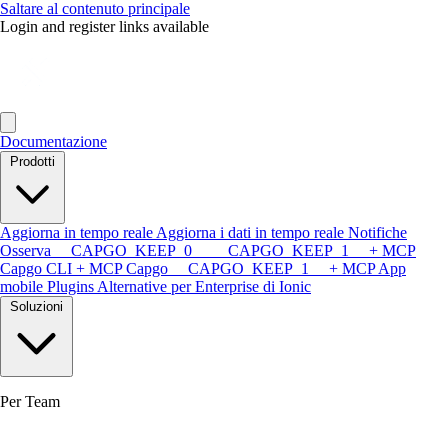
Saltare al contenuto principale
Login and register links available
Documentazione
Prodotti
Aggiorna in tempo reale
Aggiorna i dati in tempo reale
Notifiche
Osserva
__CAPGO_KEEP_0__ __CAPGO_KEEP_1__ + MCP
Capgo CLI + MCP
Capgo __CAPGO_KEEP_1__ + MCP
App
mobile
Plugins
Alternative per Enterprise di Ionic
Soluzioni
Per Team