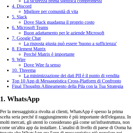
La sicurezza prima significa compromessi
4. Discord
Migliore per comunità di vita
5. Slack
Dove Slack guadagna il proprio costo
6. Microsoft Teams
Buon adattamento per le aziende Microsoft
7. Google Chat
La risposta giusta può essere 'buono a sufficienza'
8. Element Matrix
Perché Matrix è importante
9. Wire
Dove Wire fa senso
10. Threema
La minimizzazione dei dati PII è il punto di vendita
Top 10 App di Messaggistica Cross-Platform di Confronto
Final Thoughts Allineamento della Pila con la Tua Strategia
1. WhatsApp
Per la messaggistica rivolta ai clienti, WhatsApp è spesso la prima
scelta seria perché il raggiungimento è più importante dell'eleganza. In
molti mercati, gli utenti lo considerano già come un'infrastruttura, non
come un'altra app da installare. L'analisi di livello di paese di Ooma ha
trovato che WhatsApp era l'app di messaggistica più popolare nei