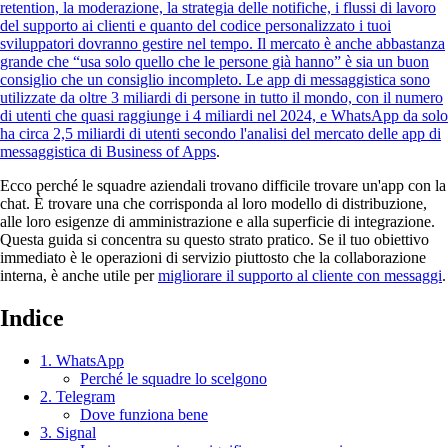
retention, la moderazione, la strategia delle notifiche, i flussi di lavoro
del supporto ai clienti e quanto del codice personalizzato i tuoi
sviluppatori dovranno gestire nel tempo. Il mercato è anche abbastanza
grande che “usa solo quello che le persone già hanno” è sia un buon
consiglio che un consiglio incompleto. Le app di messaggistica sono
utilizzate da oltre 3 miliardi di persone in tutto il mondo, con il numero
di utenti che quasi raggiunge i 4 miliardi nel 2024, e WhatsApp da solo
ha circa 2,5 miliardi di utenti secondo l'analisi del mercato delle app di
messaggistica di Business of Apps
.
Ecco perché le squadre aziendali trovano difficile trovare un'app con la
chat. È trovare una che corrisponda al loro modello di distribuzione,
alle loro esigenze di amministrazione e alla superficie di integrazione.
Questa guida si concentra su questo strato pratico. Se il tuo obiettivo
immediato è le operazioni di servizio piuttosto che la collaborazione
interna, è anche utile per
migliorare il supporto al cliente con messaggi
.
Indice
1. WhatsApp
Perché le squadre lo scelgono
2. Telegram
Dove funziona bene
3. Signal