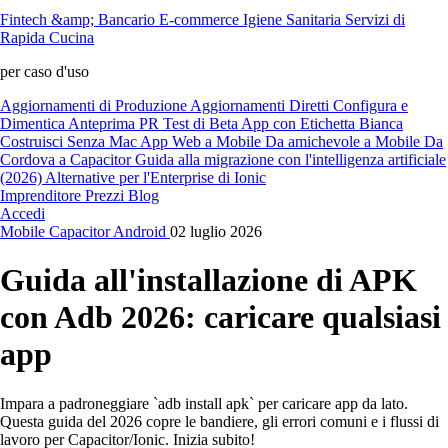
Fintech &amp; Bancario
E-commerce
Igiene Sanitaria
Servizi di
Rapida Cucina
per caso d'uso
Aggiornamenti di Produzione
Aggiornamenti Diretti
Configura e
Dimentica
Anteprima PR
Test di Beta
App con Etichetta Bianca
Costruisci Senza Mac
App Web a Mobile
Da amichevole a Mobile
Da
Cordova a Capacitor
Guida alla migrazione con l'intelligenza artificiale
(2026)
Alternative per l'Enterprise di Ionic
Imprenditore
Prezzi
Blog
Accedi
Mobile
Capacitor
Android
02 luglio 2026
Guida all'installazione di APK
con Adb 2026: caricare qualsiasi
app
Impara a padroneggiare `adb install apk` per caricare app da lato.
Questa guida del 2026 copre le bandiere, gli errori comuni e i flussi di
lavoro per Capacitor/Ionic. Inizia subito!