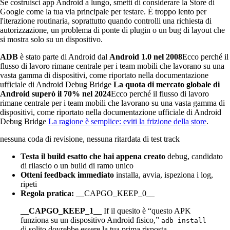
Se costruisci app Android a lungo, smetti di considerare la Store di
Google come la tua via principale per testare. È troppo lento per
l'iterazione routinaria, soprattutto quando controlli una richiesta di
autorizzazione, un problema di ponte di plugin o un bug di layout che
si mostra solo su un dispositivo.
ADB
è stato parte di Android dal
Android 1.0 nel 2008
Ecco perché il
flusso di lavoro rimane centrale per i team mobili che lavorano su una
vasta gamma di dispositivi, come riportato nella documentazione
ufficiale di Android Debug Bridge
La quota di mercato globale di
Android superò il 70% nel 2024
Ecco perché il flusso di lavoro
rimane centrale per i team mobili che lavorano su una vasta gamma di
dispositivi, come riportato nella documentazione ufficiale di Android
Debug Bridge
La ragione è semplice: eviti la frizione della store
.
nessuna coda di revisione, nessuna ritardata di test track
Testa il build esatto che hai appena creato
debug, candidato
di rilascio o un build di ramo unico
Otteni feedback immediato
installa, avvia, ispeziona i log,
ripeti
Regola pratica:
__CAPGO_KEEP_0__
__CAPGO_KEEP_1__
If il quesito è “questo APK
funziona su un dispositivo Android fisico,”
adb install
di solito dovrebbe essere la tua prima risposta.