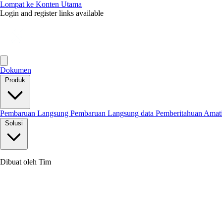
Lompat ke Konten Utama
Login and register links available
Dokumen
Produk
Pembaruan Langsung
Pembaruan Langsung data
Pemberitahuan
Amat
Solusi
Dibuat oleh Tim