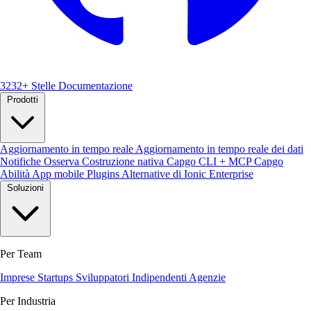
3232+ Stelle
Documentazione
Prodotti
Aggiornamento in tempo reale
Aggiornamento in tempo reale dei dati
Notifiche
Osserva
Costruzione nativa
Capgo CLI + MCP
Capgo
Abilità
App mobile
Plugins
Alternative di Ionic Enterprise
Soluzioni
Per Team
Imprese
Startups
Sviluppatori Indipendenti
Agenzie
Per Industria