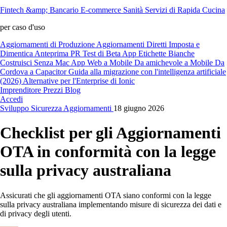
Fintech &amp; Bancario
E-commerce
Sanità
Servizi di Rapida Cucina
per caso d'uso
Aggiornamenti di Produzione
Aggiornamenti Diretti
Imposta e
Dimentica
Anteprima PR
Test di Beta
App Etichette Bianche
Costruisci Senza Mac
App Web a Mobile
Da amichevole a Mobile
Da
Cordova a Capacitor
Guida alla migrazione con l'intelligenza artificiale
(2026)
Alternative per l'Enterprise di Ionic
Imprenditore
Prezzi
Blog
Accedi
Sviluppo
Sicurezza
Aggiornamenti
18 giugno 2026
Checklist per gli Aggiornamenti
OTA in conformità con la legge
sulla privacy australiana
Assicurati che gli aggiornamenti OTA siano conformi con la legge
sulla privacy australiana implementando misure di sicurezza dei dati e
di privacy degli utenti.