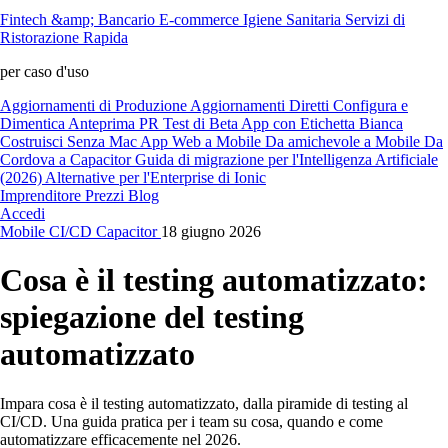
Fintech &amp; Bancario
E-commerce
Igiene Sanitaria
Servizi di
Ristorazione Rapida
per caso d'uso
Aggiornamenti di Produzione
Aggiornamenti Diretti
Configura e
Dimentica
Anteprima PR
Test di Beta
App con Etichetta Bianca
Costruisci Senza Mac
App Web a Mobile
Da amichevole a Mobile
Da
Cordova a Capacitor
Guida di migrazione per l'Intelligenza Artificiale
(2026)
Alternative per l'Enterprise di Ionic
Imprenditore
Prezzi
Blog
Accedi
Mobile
CI/CD
Capacitor
18 giugno 2026
Cosa è il testing automatizzato:
spiegazione del testing
automatizzato
Impara cosa è il testing automatizzato, dalla piramide di testing al
CI/CD. Una guida pratica per i team su cosa, quando e come
automatizzare efficacemente nel 2026.