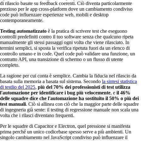
di rilascio basate su feedback coerenti. Ciò diventa particolarmente
prezioso per le app cross-platform dove un cambiamento condiviso
code può influenzare esperienze web, mobili e desktop
contemporaneamente.
Testing automatizzato
è la pratica di scrivere test che eseguono
controlli predefiniti contro il tuo software senza che qualcuno ripeta
manualmente gli stessi passaggi ogni volta che viene rilasciato. In
termini semplici, si sposta la verifica ripetuta fuori da un elenco di
controllo umano e in code. Quel code può validare una funzione, un
contratto API, una transizione di schermo o un flusso di utente
completo.
La ragione per cui conta è semplice. Cambia la fiducia nel rilascio da
basata sulla memoria a basata sul sistema. Secondo
la sintesi statistica
di testlio del 2025
,
più del 70% dei professionisti di test utilizza
l'automazione per identificare i bug più velocemente
, e
il 46%
delle squadre dice che l'automazione ha sostituito il 50% o più dei
test manuali
. Ciò si allinea con ciò che la maggior parte delle squadre
di ingegneria già sente: il testing di regressione manuale non scala una
volta che i rilasci diventano frequenti.
Per le squadre di Capacitor e Electron, quel pressione si manifesta
prima perché un unico codicebase spesso serve a più ambienti. Un
singolo cambiamento nel JavaScript condiviso può influenzare il