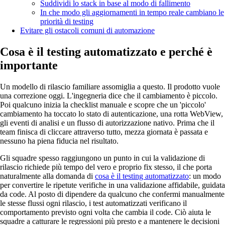
Suddividi lo stack in base al modo di fallimento
In che modo gli aggiornamenti in tempo reale cambiano le
priorità di testing
Evitare gli ostacoli comuni di automazione
Cosa è il testing automatizzato e perché è
importante
Un modello di rilascio familiare assomiglia a questo. Il prodotto vuole
una correzione oggi. L'ingegneria dice che il cambiamento è piccolo.
Poi qualcuno inizia la checklist manuale e scopre che un 'piccolo'
cambiamento ha toccato lo stato di autenticazione, una rotta WebView,
gli eventi di analisi e un flusso di autorizzazione nativo. Prima che il
team finisca di cliccare attraverso tutto, mezza giornata è passata e
nessuno ha piena fiducia nel risultato.
Gli squadre spesso raggiungono un punto in cui la validazione di
rilascio richiede più tempo del vero e proprio fix stesso, il che porta
naturalmente alla domanda di
cosa è il testing automatizzato
: un modo
per convertire le ripetute verifiche in una validazione affidabile, guidata
da code. Al posto di dipendere da qualcuno che confermi manualmente
le stesse flussi ogni rilascio, i test automatizzati verificano il
comportamento previsto ogni volta che cambia il code. Ciò aiuta le
squadre a catturare le regressioni più presto e a mantenere le decisioni