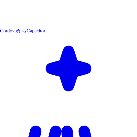
CordovaからCapacitor