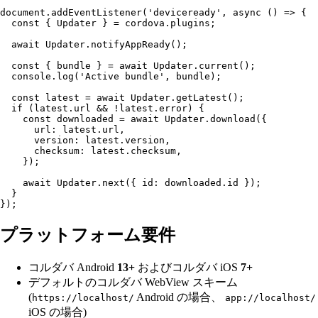
document.addEventListener('deviceready', async () => {

  const { Updater } = cordova.plugins;

  await Updater.notifyAppReady();

  const { bundle } = await Updater.current();

  console.log('Active bundle', bundle);

  const latest = await Updater.getLatest();

  if (latest.url && !latest.error) {

    const downloaded = await Updater.download({

      url: latest.url,

      version: latest.version,

      checksum: latest.checksum,

    });

    await Updater.next({ id: downloaded.id });

  }

プラットフォーム要件
コルダバ Android
13+
およびコルダバ iOS
7+
デフォルトのコルダバ WebView スキーム
(
Android の場合、
https://localhost/
app://localhost/
iOS の場合)