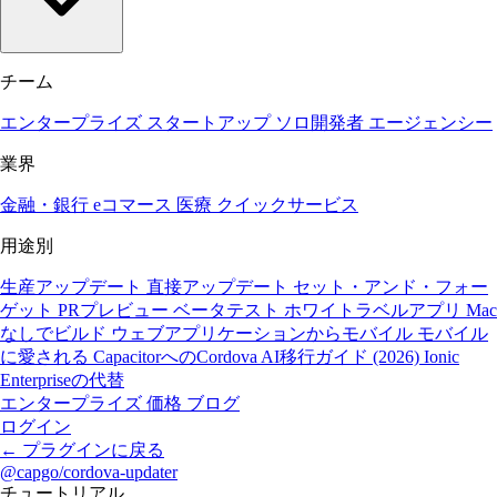
チーム
エンタープライズ
スタートアップ
ソロ開発者
エージェンシー
業界
金融・銀行
eコマース
医療
クイックサービス
用途別
生産アップデート
直接アップデート
セット・アンド・フォー
ゲット
PRプレビュー
ベータテスト
ホワイトラベルアプリ
Mac
なしでビルド
ウェブアプリケーションからモバイル
モバイル
に愛される
CapacitorへのCordova
AI移行ガイド (2026)
Ionic
Enterpriseの代替
エンタープライズ
価格
ブログ
ログイン
←
プラグインに戻る
@capgo/cordova-updater
チュートリアル