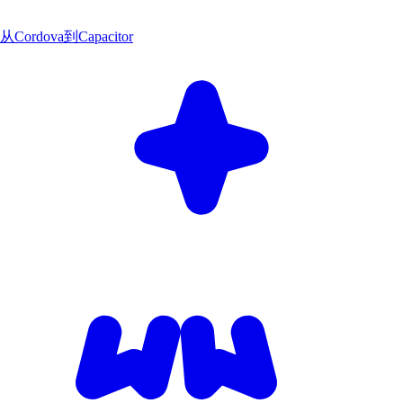
从Cordova到Capacitor