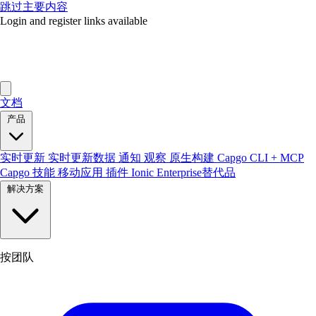
跳过主要内容
Login and register links available
文档
产品
实时更新
实时更新数据
通知
观察
原生构建
Capgo CLI + MCP
Capgo 技能
移动应用
插件
Ionic Enterprise替代品
解决方案
按团队