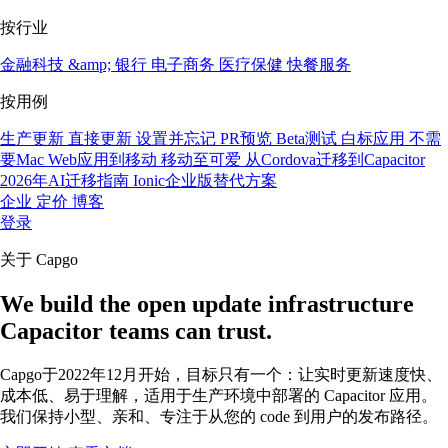
按行业
金融科技 &amp; 银行
电子商务
医疗保健
快餐服务
按用例
生产更新
直接更新
设置并忘记
PR预览
Beta测试
白标应用
不需
要Mac
Web应用到移动
移动至可爱
从Cordova迁移到Capacitor
2026年AI迁移指南
Ionic企业版替代方案
企业
定价
博客
登录
关于 Capgo
We build the open update infrastructure
Capacitor teams can trust.
Capgo于2022年12月开始，目标只有一个：让实时更新速度快、
成本低、易于理解，适用于生产环境中部署的 Capacitor 应用。
我们保持小型、亲和、专注于从您的 code 到用户的发布路径。