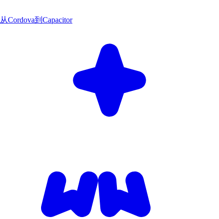
从Cordova到Capacitor