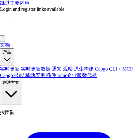
跳过主要内容
Login and register links available
文档
产品
实时更新
实时更新数据
通知
观察
原生构建
Capgo CLI + MCP
Capgo 技能
移动应用
插件
Ionic企业版替代品
解决方案
按团队