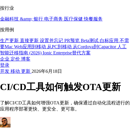
按行业
金融科技 &amp; 银行
电子商务
医疗保健
快餐服务
按用例
生产更新
直接更新
设置并忘记
PR预览
Beta测试
白标应用
不需
要Mac
Web应用到移动
从PC到移动
从Cordova到Capacitor
人工
智能迁移指南 (2026)
Ionic Enterprise替代方案
企业
定价
博客
登录
开发
移动
更新
2026年6月18日
CI/CD工具如何触发OTA更新
了解CI/CD工具如何增强OTA更新，确保通过自动化流程进行的
应用程序部署更快、更安全、更可靠。