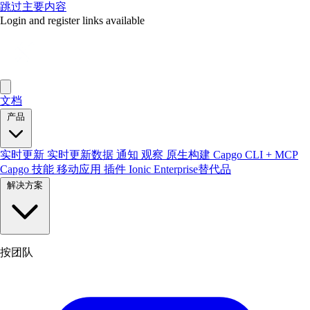
跳过主要内容
Login and register links available
文档
产品
实时更新
实时更新数据
通知
观察
原生构建
Capgo CLI + MCP
Capgo 技能
移动应用
插件
Ionic Enterprise替代品
解决方案
按团队