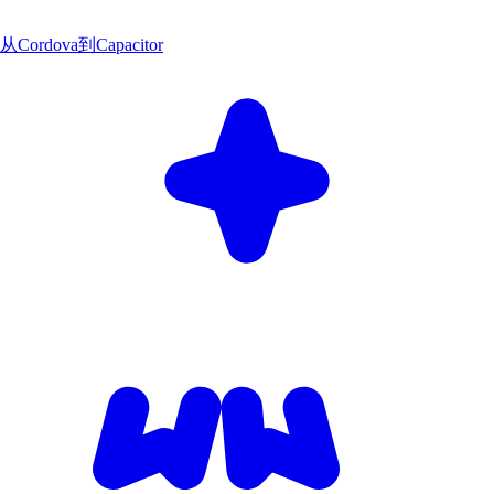
从Cordova到Capacitor